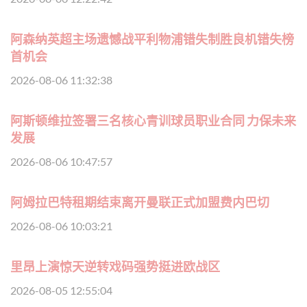
阿森纳英超主场遗憾战平利物浦错失制胜良机错失榜
首机会
2026-08-06 11:32:38
阿斯顿维拉签署三名核心青训球员职业合同 力保未来
发展
2026-08-06 10:47:57
阿姆拉巴特租期结束离开曼联正式加盟费内巴切
2026-08-06 10:03:21
里昂上演惊天逆转戏码强势挺进欧战区
2026-08-05 12:55:04