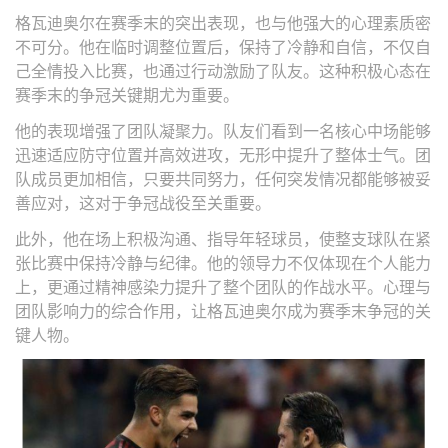
格瓦迪奥尔在赛季末的突出表现，也与他强大的心理素质密
不可分。他在临时调整位置后，保持了冷静和自信，不仅自
己全情投入比赛，也通过行动激励了队友。这种积极心态在
赛季末的争冠关键期尤为重要。
他的表现增强了团队凝聚力。队友们看到一名核心中场能够
迅速适应防守位置并高效进攻，无形中提升了整体士气。团
队成员更加相信，只要共同努力，任何突发情况都能够被妥
善应对，这对于争冠战役至关重要。
此外，他在场上积极沟通、指导年轻球员，使整支球队在紧
张比赛中保持冷静与纪律。他的领导力不仅体现在个人能力
上，更通过精神感染力提升了整个团队的作战水平。心理与
团队影响力的综合作用，让格瓦迪奥尔成为赛季末争冠的关
键人物。