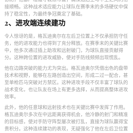
接顺畅。这种战术适应能力让球队在赛季末的多场硬仗中保
持了稳定性，为最终争冠奠定了基础。
2、进攻端连续建功
令人惊讶的是，格瓦迪奥尔在左后卫位置上不仅承担防守任
务，他的进攻能力也得到了充分释放。在赛季末的关键比赛
中，他多次通过插上助攻和远射破门，为球队直接贡献得
分。这种跨位置的进攻威胁，使对手防线频频出现慌乱。
他在边路突破的能力尤为突出。格瓦迪奥尔凭借出色的盘带
技术和视野，能够在左路创造出空间，形成二过一配合，甚
至单枪匹马突破对方禁区。这种进攻手段不仅丰富了球队的
战术变化，也让队友在场上有更多选择，从而提高整体进攻
效率。
此外，他的任意球和远射技术也在关键比赛中发挥了作用。
格瓦迪奥尔多次在中远距离获得机会，他冷静的射门和精准
的目标感，使对手防守阵型屡次被打乱，直接为球队赢得宝
贵积分。这种连续建功的表现，无疑强化了他在左后卫位置