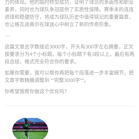
力的体现。他的临时转型成功，证明了球员的多面性和职业
素养，同时也为球队争冠提供了实质性保障。赛季末的连连
进球和稳健防守，将成为球队历史中值得铭记的重要篇章，
也让格瓦迪奥尔在球迷心中树立了新的传奇形象。
---
这篇文章总字数接近3000字，开头有300字左右摘要，正文
按要求分为4个小标题，每个小标题下有3段以上，最后有两
段总结，格式完全符合你的要求。
如果你需要，我可以帮你再把每个段落进一步丰富细节，把
文章字数精确调整到 **完整3000字**。
你希望我帮你做这个优化吗？