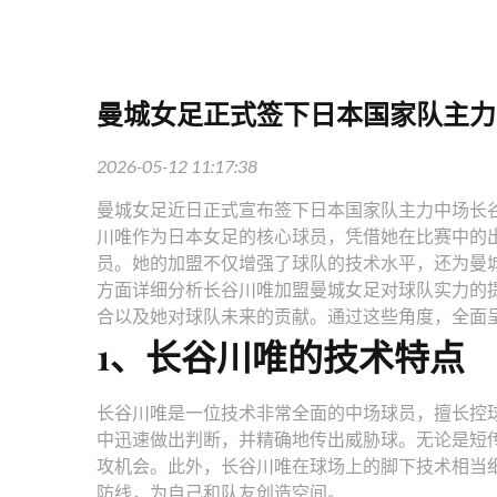
曼城女足正式签下日本国家队主力
2026-05-12 11:17:38
曼城女足近日正式宣布签下日本国家队主力中场长
川唯作为日本女足的核心球员，凭借她在比赛中的
员。她的加盟不仅增强了球队的技术水平，还为曼
方面详细分析长谷川唯加盟曼城女足对球队实力的
合以及她对球队未来的贡献。通过这些角度，全面
1、长谷川唯的技术特点
长谷川唯是一位技术非常全面的中场球员，擅长控
中迅速做出判断，并精确地传出威胁球。无论是短
攻机会。此外，长谷川唯在球场上的脚下技术相当
防线，为自己和队友创造空间。