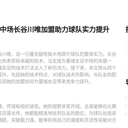
中场长谷川唯加盟助力球队实力提升
谷川唯，这一引援无疑将极大地提升球队的整体实力。长谷
出色表现和卓越的技术，注定成为曼城女足中场的关键一
城女足的战术打法注入了新的活力。接下来，本文将从四个
提升，包括她的技术特点、对球队战术的影响、与队友的配
呈现她的加盟如何为曼城女足带来竞争力提升。
球、传球和组织进攻。她的视野非常开阔，总是能够在比赛
传还是长传，她都能精准地找到队友的跑位，为球队创造进
细腻，突破能力强，能够利用自己的速度和灵活性突破对方