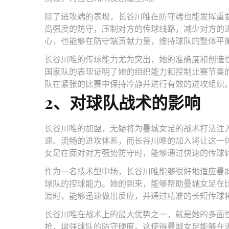
除了进攻端的表现，长谷川唯在防守端也能发挥重
高强度的防守，压制对方的传球线路，减少对方的
心，也能够在防守端贡献力量，维持球队的整体平
长谷川唯的传球能力尤为突出，她的准确度和创造
国家队的表现证明了她的组织能力和控制比赛节奏
队在紧张的比赛中保持冷静并进行有效的进攻组织
2、对球队战术的影响
长谷川唯的加盟，无疑将为曼城女足的战术打法注
速、流畅的进攻体系，而长谷川唯的加入将让这一
女足在面对对方强势防守时，能够通过快速的传球
作为一名技术型中场，长谷川唯能够很好地适应曼
球队的控球能力。她的到来，能够帮助曼城女足在
渡时，能够迅速做出反应，并通过精准的长短传球
长谷川唯在战术上的最大优势之一，就是她的多面
抢，增强球队的防守硬度。这使得曼城女足能够在