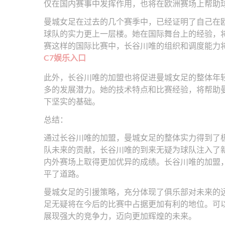
仅在国内赛事中发挥作用，也将在欧洲赛场上帮助
曼城女足在过去的几个赛季中，已经证明了自己在
球队的实力更上一层楼。她在国际舞台上的经验，
赛这样的国际比赛中，长谷川唯的组织和调度能力
C7娱乐入口
此外，长谷川唯的加盟也将促进曼城女足的整体年
多的发展潜力。她的技术特点和比赛经验，将帮助
下坚实的基础。
总结：
通过长谷川唯的加盟，曼城女足的整体实力得到了
队未来的贡献，长谷川唯的到来无疑为球队注入了
内外赛场上取得更加优异的成绩。长谷川唯的加盟
平了道路。
曼城女足的引援策略，充分体现了俱乐部对未来的
足无疑将在今后的比赛中占据更加有利的地位。可
展现强大的竞争力，迈向更加辉煌的未来。