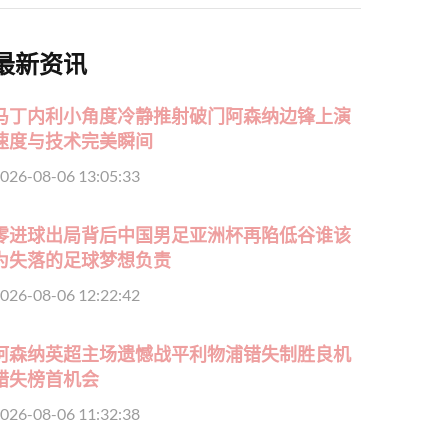
最新资讯
马丁内利小角度冷静推射破门阿森纳边锋上演
速度与技术完美瞬间
026-08-06 13:05:33
零进球出局背后中国男足亚洲杯再陷低谷谁该
为失落的足球梦想负责
026-08-06 12:22:42
阿森纳英超主场遗憾战平利物浦错失制胜良机
错失榜首机会
026-08-06 11:32:38