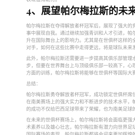
4、展望帕尔梅拉斯的未
帕尔梅拉斯在夺得解放者杯冠军后，展现了强大的
事中展现自我。通过继续加强青训和人才引进，帕
升在国际舞台上的影响力。尤其是在世俱杯这样的
对手，如何在这些比赛中走得更远，将是球队未来
此外，帕尔梅拉斯还需要进一步提高其俱乐部管理
步，但要在世界舞台上与顶级俱乐部一较高下，心
方面的训练，帕尔梅拉斯将能够在世俱杯等国际大
总结：
帕尔梅拉斯勇夺解放者杯冠军，成功锁定世俱杯席
在南美赛场上的强大实力和不断进步的技术水平，
的成功不仅给巴西足球带来了荣耀，也为南美足球
在未来的世俱杯赛场上，帕尔梅拉斯将会面临更强
术素养以及雄心壮志，帕尔梅拉斯有潜力向世界足
国际赛场的表现，帕尔梅拉斯都将会迎来更加辉煌