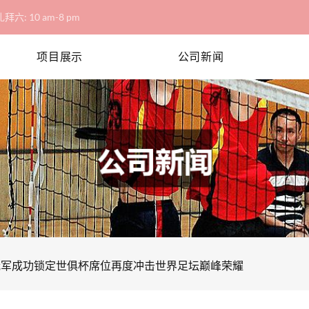
拜六: 10 am-8 pm
项目展示
公司新闻
冠军成功锁定世俱杯席位再度冲击世界足坛巅峰荣耀