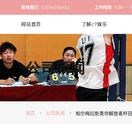
13594780451
致电我们:
工作时间:
礼拜一 - 礼
网站首页
了解c7娱乐
公司新闻
首页
公司新闻
帕尔梅拉斯勇夺解放者杯