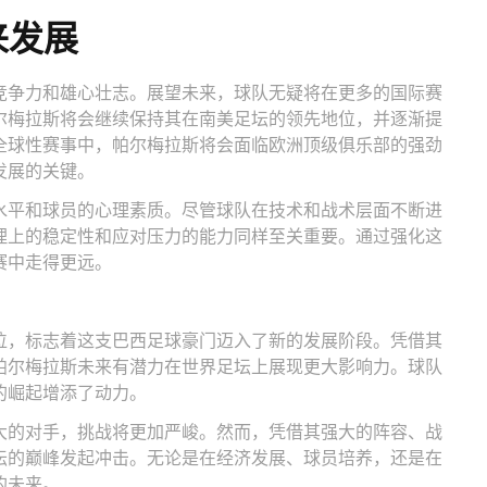
来发展
竞争力和雄心壮志。展望未来，球队无疑将在更多的国际赛
尔梅拉斯将会继续保持其在南美足坛的领先地位，并逐渐提
全球性赛事中，帕尔梅拉斯将会面临欧洲顶级俱乐部的强劲
发展的关键。
水平和球员的心理素质。尽管球队在技术和战术层面不断进
理上的稳定性和应对压力的能力同样至关重要。通过强化这
赛中走得更远。
位，标志着这支巴西足球豪门迈入了新的发展阶段。凭借其
帕尔梅拉斯未来有潜力在世界足坛上展现更大影响力。球队
的崛起增添了动力。
大的对手，挑战将更加严峻。然而，凭借其强大的阵容、战
坛的巅峰发起冲击。无论是在经济发展、球员培养，还是在
的未来。