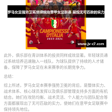
此外，俱乐部在青训体系的投资同样成效显著。年轻球员通
过系统培养迅速融入一线队，为球队提供了持续的人才储
备，保障了罗马女足在未来赛季的长期竞争力。
总结：
综上所述，罗马女足本赛季强势卫冕的背后，是整体实力、
战术体系、核心球员发挥以及俱乐部管理支持多方面的有机
结合。她们在攻防均衡、战术灵活、个人能力与团队配合等
方面都展现出了无可匹敌的实力，使她们在意甲女足联赛中
保持领先地位。