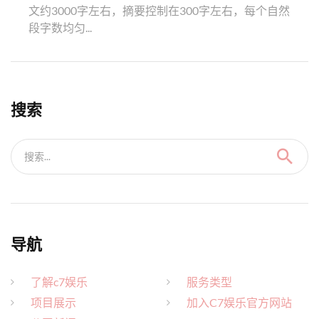
文约3000字左右，摘要控制在300字左右，每个自然
段字数均匀...
搜索
搜索...
导航
了解c7娱乐
服务类型
项目展示
加入C7娱乐官方网站