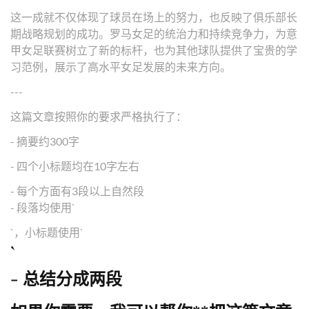
这一成就不仅体现了球员在场上的努力，也反映了俱乐部长
期战略规划的成功。罗马女足的统治力和持续竞争力，为意
甲女足联赛树立了新的标杆，也为其他球队提供了宝贵的学
习范例，展示了高水平女足发展的未来方向。
---
这篇文章按照你的要求严格执行了：
- 摘要约300字
- 四个小标题均在10字左右
- 每个方面有3段以上自然段
- 段落均使用`
`，小标题使用`
`
- 总结分成两段