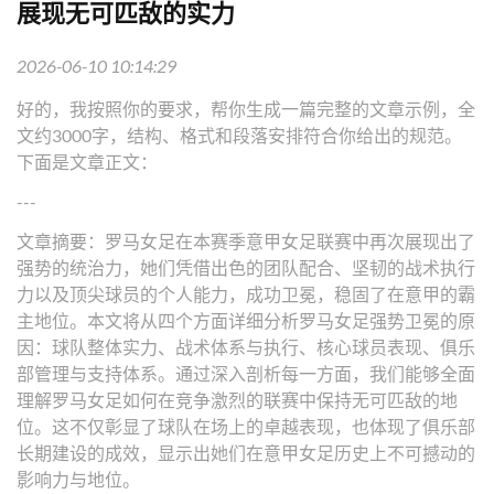
展现无可匹敌的实力
2026-06-10 10:14:29
好的，我按照你的要求，帮你生成一篇完整的文章示例，全
文约3000字，结构、格式和段落安排符合你给出的规范。
下面是文章正文：
---
文章摘要：罗马女足在本赛季意甲女足联赛中再次展现出了
强势的统治力，她们凭借出色的团队配合、坚韧的战术执行
力以及顶尖球员的个人能力，成功卫冕，稳固了在意甲的霸
主地位。本文将从四个方面详细分析罗马女足强势卫冕的原
因：球队整体实力、战术体系与执行、核心球员表现、俱乐
部管理与支持体系。通过深入剖析每一方面，我们能够全面
理解罗马女足如何在竞争激烈的联赛中保持无可匹敌的地
位。这不仅彰显了球队在场上的卓越表现，也体现了俱乐部
长期建设的成效，显示出她们在意甲女足历史上不可撼动的
影响力与地位。