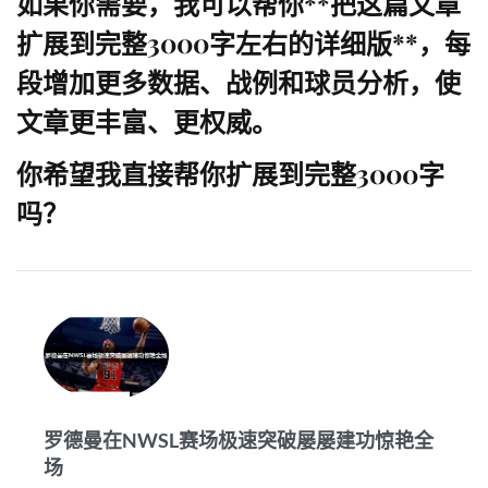
如果你需要，我可以帮你**把这篇文章
扩展到完整3000字左右的详细版**，每
段增加更多数据、战例和球员分析，使
文章更丰富、更权威。
你希望我直接帮你扩展到完整3000字
吗？
罗德曼在NWSL赛场极速突破屡屡建功惊艳全
场