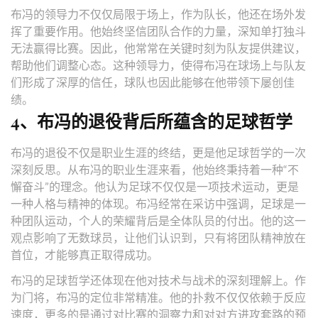
布冯的领导力不仅仅局限于场上，作为队长，他还在场外发
挥了重要作用。他始终坚信团队合作的力量，深知单打独斗
无法赢得比赛。因此，他常常在关键时刻为队友提供建议，
帮助他们调整心态。这种领导力，使得布冯在球场上与队友
们形成了深厚的信任，球队也因此能够在他带领下屡创佳
绩。
4、布冯的退役背后所蕴含的足球哲学
布冯的退役不仅是职业生涯的终结，更是他足球哲学的一次
深刻反思。从布冯的职业生涯来看，他始终秉持着一种“不
懈奋斗”的理念。他认为足球不仅仅是一项技术运动，更是
一种人格与精神的体现。布冯经常在采访中强调，足球是一
种团队运动，个人的荣耀背后是全体队员的付出。他的这一
观点影响了无数球员，让他们认识到，只有将团队精神放在
首位，才能够真正取得成功。
布冯的足球哲学还体现在他对技术与战术的深刻理解上。作
为门将，布冯的定位非常精准。他的扑救不仅仅依赖于反应
速度，更多的是通过对比赛的洞察力和对对方进攻套路的预