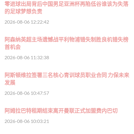
零进球出局背后中国男足亚洲杯再陷低谷谁该为失落
的足球梦想负责
2026-08-06 12:22:42
阿森纳英超主场遗憾战平利物浦错失制胜良机错失榜
首机会
2026-08-06 11:32:38
阿斯顿维拉签署三名核心青训球员职业合同 力保未来
发展
2026-08-06 10:47:57
阿姆拉巴特租期结束离开曼联正式加盟费内巴切
2026-08-06 10:03:21