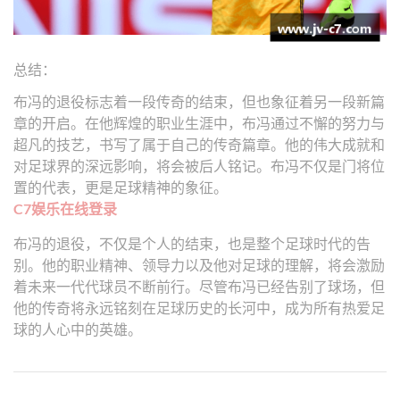
总结：
布冯的退役标志着一段传奇的结束，但也象征着另一段新篇
章的开启。在他辉煌的职业生涯中，布冯通过不懈的努力与
超凡的技艺，书写了属于自己的传奇篇章。他的伟大成就和
对足球界的深远影响，将会被后人铭记。布冯不仅是门将位
置的代表，更是足球精神的象征。
C7娱乐在线登录
布冯的退役，不仅是个人的结束，也是整个足球时代的告
别。他的职业精神、领导力以及他对足球的理解，将会激励
着未来一代代球员不断前行。尽管布冯已经告别了球场，但
他的传奇将永远铭刻在足球历史的长河中，成为所有热爱足
球的人心中的英雄。