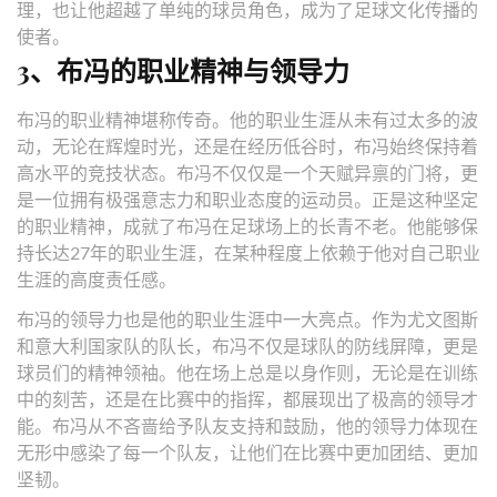
理，也让他超越了单纯的球员角色，成为了足球文化传播的
使者。
3、布冯的职业精神与领导力
布冯的职业精神堪称传奇。他的职业生涯从未有过太多的波
动，无论在辉煌时光，还是在经历低谷时，布冯始终保持着
高水平的竞技状态。布冯不仅仅是一个天赋异禀的门将，更
是一位拥有极强意志力和职业态度的运动员。正是这种坚定
的职业精神，成就了布冯在足球场上的长青不老。他能够保
持长达27年的职业生涯，在某种程度上依赖于他对自己职业
生涯的高度责任感。
布冯的领导力也是他的职业生涯中一大亮点。作为尤文图斯
和意大利国家队的队长，布冯不仅是球队的防线屏障，更是
球员们的精神领袖。他在场上总是以身作则，无论是在训练
中的刻苦，还是在比赛中的指挥，都展现出了极高的领导才
能。布冯从不吝啬给予队友支持和鼓励，他的领导力体现在
无形中感染了每一个队友，让他们在比赛中更加团结、更加
坚韧。