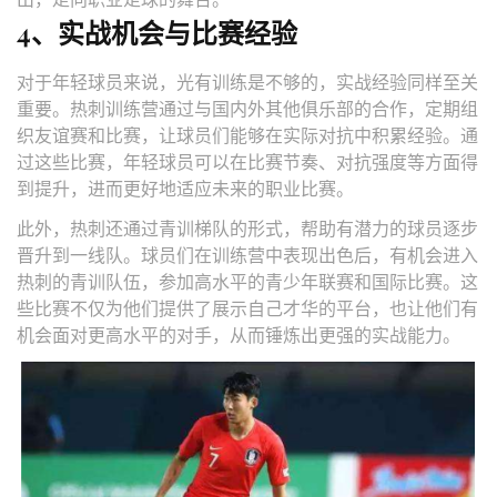
4、实战机会与比赛经验
对于年轻球员来说，光有训练是不够的，实战经验同样至关
重要。热刺训练营通过与国内外其他俱乐部的合作，定期组
织友谊赛和比赛，让球员们能够在实际对抗中积累经验。通
过这些比赛，年轻球员可以在比赛节奏、对抗强度等方面得
到提升，进而更好地适应未来的职业比赛。
此外，热刺还通过青训梯队的形式，帮助有潜力的球员逐步
晋升到一线队。球员们在训练营中表现出色后，有机会进入
热刺的青训队伍，参加高水平的青少年联赛和国际比赛。这
些比赛不仅为他们提供了展示自己才华的平台，也让他们有
机会面对更高水平的对手，从而锤炼出更强的实战能力。