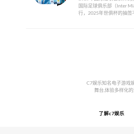
国际足球俱乐部（Inter
行，2025年世俱杯的抽签
C7娱乐知名电子游戏娱乐
舞台,体验多样化的
了解c7娱乐