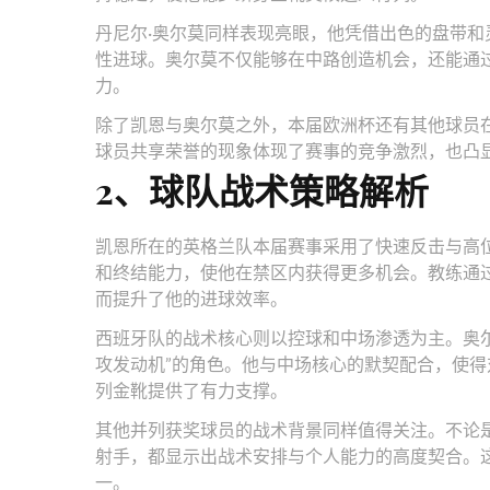
丹尼尔·奥尔莫同样表现亮眼，他凭借出色的盘带
性进球。奥尔莫不仅能够在中路创造机会，还能通
力。
除了凯恩与奥尔莫之外，本届欧洲杯还有其他球员
球员共享荣誉的现象体现了赛事的竞争激烈，也凸
2、球队战术策略解析
凯恩所在的英格兰队本届赛事采用了快速反击与高
和终结能力，使他在禁区内获得更多机会。教练通
而提升了他的进球效率。
西班牙队的战术核心则以控球和中场渗透为主。奥
攻发动机”的角色。他与中场核心的默契配合，使
列金靴提供了有力支撑。
其他并列获奖球员的战术背景同样值得关注。不论
射手，都显示出战术安排与个人能力的高度契合。
一。