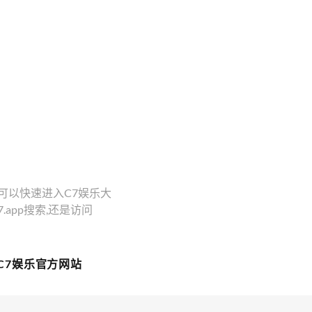
玩家可以快速进入C7娱乐大
app搜索,还是访问
C7娱乐官方网站