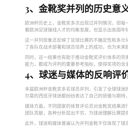
3、金靴奖并列的历史意
欧洲杯历史上，金靴奖多次出现过并列情况，但每
着欧洲足球锋线人才的均衡发展，也显示出各国年
这一并列现象还反映了足球比赛的不确定性和多元
了各队在战术部署和球员培养上的成功，也为未来
同时，这一结果也有助于推动金靴奖评价体系的完
能力，都成为评判的重要参考指标，使得奖项的含
4、球迷与媒体的反响评
本届欧洲杯金靴奖多名球员并列，引发了全球球迷
尔莫的西班牙球迷都纷纷表达了自己的骄傲与期待
媒体方面，不同国家的体育评论员对金靴奖结果进
团队贡献，各种分析层出不穷，为球迷理解比赛提
此外，球迷和媒体普遍认为并列金靴不仅体现了球