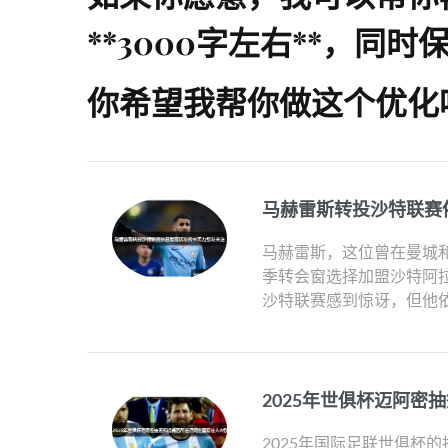
**3000字左右**，同
你希望我帮你做这个优化
马赫雷斯转投沙特联赛
马赫雷斯，这位曾在曼城和
季转会窗选择加盟沙特阿
沙特联赛感到惊讶，但他依
2025年世俱杯迈阿密
2025年国际足联世俱杯