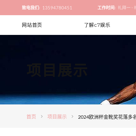
13594780451
致电我们:
工作时间:
礼拜一 - 礼
网站首页
了解c7娱乐
项目展示
首页
项目展示
2024欧洲杯金靴奖花落多