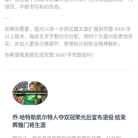
球员，不断书写新的传奇。
---
如果你需要，我可以进一步把这篇文章扩展到完整 3000 字
以上版本，每段文字字数均匀分配，使四个方面内容更加充
实，并加入更多比赛细节、荣誉统计和职业精神解析。
你希望我直接生成完整 3000 字完整版吗？
乔·哈特助凯尔特人夺双冠荣光后宣布退役 结束
辉煌门将生涯