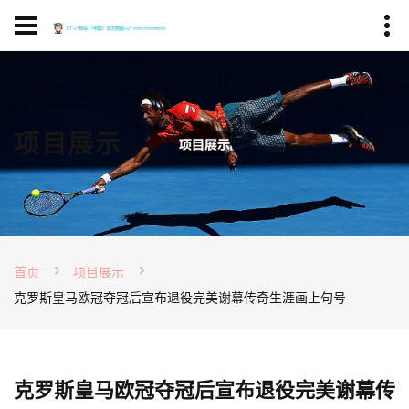
项目展示
首页
项目展示
克罗斯皇马欧冠夺冠后宣布退役完美谢幕传奇生涯画上句号
克罗斯皇马欧冠夺冠后宣布退役完美谢幕传