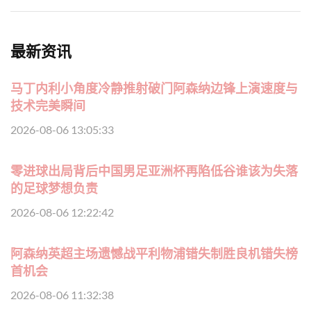
最新资讯
马丁内利小角度冷静推射破门阿森纳边锋上演速度与
技术完美瞬间
2026-08-06 13:05:33
零进球出局背后中国男足亚洲杯再陷低谷谁该为失落
的足球梦想负责
2026-08-06 12:22:42
阿森纳英超主场遗憾战平利物浦错失制胜良机错失榜
首机会
2026-08-06 11:32:38