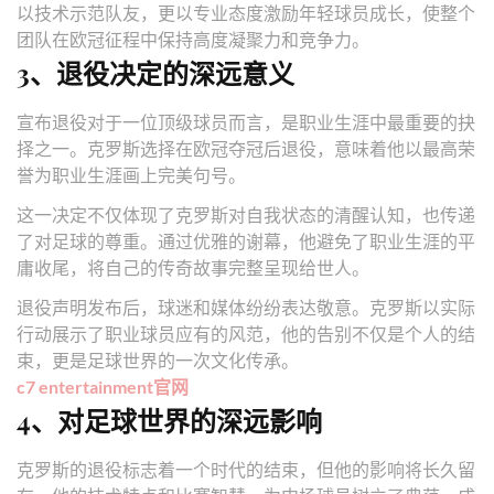
以技术示范队友，更以专业态度激励年轻球员成长，使整个
团队在欧冠征程中保持高度凝聚力和竞争力。
3、退役决定的深远意义
宣布退役对于一位顶级球员而言，是职业生涯中最重要的抉
择之一。克罗斯选择在欧冠夺冠后退役，意味着他以最高荣
誉为职业生涯画上完美句号。
这一决定不仅体现了克罗斯对自我状态的清醒认知，也传递
了对足球的尊重。通过优雅的谢幕，他避免了职业生涯的平
庸收尾，将自己的传奇故事完整呈现给世人。
退役声明发布后，球迷和媒体纷纷表达敬意。克罗斯以实际
行动展示了职业球员应有的风范，他的告别不仅是个人的结
束，更是足球世界的一次文化传承。
c7 entertainment官网
4、对足球世界的深远影响
克罗斯的退役标志着一个时代的结束，但他的影响将长久留