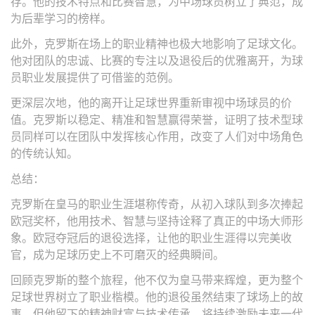
存。他的技术特点和比赛智慧，为中场球员树立了典范，成
为后辈学习的榜样。
此外，克罗斯在场上的职业精神也极大地影响了足球文化。
他对团队的忠诚、比赛的专注以及退役后的优雅离开，为球
员职业发展提供了可借鉴的范例。
更深层次地，他的离开让足球世界重新审视中场球员的价
值。克罗斯以稳定、精准和智慧赢得荣誉，证明了技术型球
员同样可以在团队中发挥核心作用，改变了人们对中场角色
的传统认知。
总结：
克罗斯在皇马的职业生涯堪称传奇，从初入球队到多次捧起
欧冠奖杯，他用技术、智慧与坚持诠释了真正的中场大师形
象。欧冠夺冠后的退役选择，让他的职业生涯得以完美收
官，成为足球历史上不可磨灭的经典瞬间。
回顾克罗斯的整个旅程，他不仅为皇马带来辉煌，更为整个
足球世界树立了职业楷模。他的退役虽然结束了球场上的故
事，但他留下的精神财富与技术传承，将持续激励未来一代