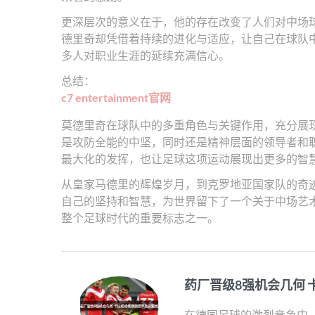
更深层次的意义在于，他的存在改变了人们对中场
德里奇却凭借着持续的进化与适应，让自己在球队
多人对职业生涯的延续充满信心。
总结：
c7 entertainment官网
莫德里奇在球队中的多重角色与关键作用，充分展
是攻防全能的中坚，同时还是精神层面的领导者和
最大化的发挥，也让足球这项运动展现出更多的智
从皇家马德里的辉煌岁月，到克罗地亚国家队的奇
自己的坚持和智慧，为世界留下了一个关于中场艺
整个足球时代的重要标志之一。
药厂晋级8强机会几何
在德国足球的激烈竞争中