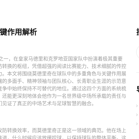
键作用解析
员之一，在皇家马德里和克罗地亚国家队中扮演着极其重要
防转换的枢纽，凭借超强的阅读比赛能力、技术细腻的传控
力。本文将围绕莫德里奇在球队中的多重角色与关键作用展
端的多面手、精神领袖与团队核心、长青职业生涯的示范意
竞争中始终保持不可替代的地位。通过这四个方面的系统梳
，还能更深刻地体会他作为一名世界级中场所承载的责任与
们见证了真正的中场艺术与足球智慧的融合。
攻防转换效率，而莫德里奇正是这一领域的典范。他在场上
推进，什么时候应该放缓控球，以保持球队的整体平衡。这