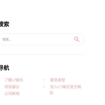
搜索
搜索...
导航
了解c7娱乐
服务类型
项目展示
加入C7娱乐官方网
站
公司新闻