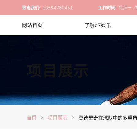
13594780451
致电我们:
工作时间:
礼拜一 - 礼
网站首页
了解c7娱乐
项目展示
首页
项目展示
莫德里奇在球队中的多重