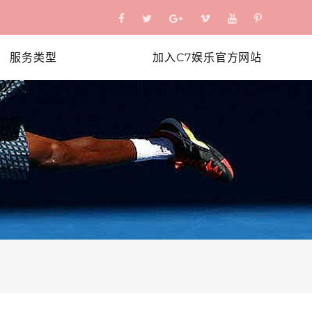
服务类型
加入C7娱乐官方网站