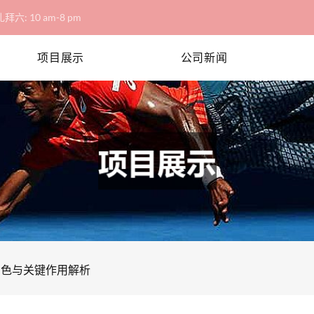
拜六: 10 am-8 pm
项目展示
公司新闻
角色与关键作用解析