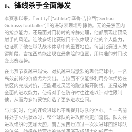
1、锋线杀手全面爆发
本赛季以来，entity["athlete","塞鲁·吉拉西","Serhou
Guirassy footballer"]的进球表现堪称惊艳。无论是禁区内
的抢点能力，还是面对门将时的冷静处理，他都展现出顶级
射手的风范。连续多场比赛破门不仅体现了他的个人能力，
也证明了他在球队战术体系中的重要地位。每当比赛进入关
键阶段，吉拉西总能出现在最危险的位置，用精准的射门改
变比赛走势。
在比赛节奏越来越快、对抗越来越激烈的现代足球中，一名
高效前锋的价值尤为突出。吉拉西不仅能够利用身体优势在
禁区内完成对抗，还能通过灵活的跑位撕开防线。正是这种
全面的进攻能力，使得对手在防守时往往难以针对性限制
他，从而为多特蒙德创造了更多进攻空间。
与此同时，他的连续进球也不断提升球队的信心。当一名前
锋处于火热状态时，整个球队的进攻都会更加流畅。队友在
进攻组织时更加大胆，而吉拉西也通过一次次进球回馈球队
的信任，使得多特蒙德的锋线逐渐形成强大的威慑力。