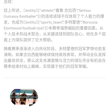
总结：
综上所述，entity["athlete","塞鲁·吉拉西","Serhou
Guirassy footballer"]的连续进球不仅体现了个人能力的爆
发，也成为entity["sports_team","多特蒙德","Borussia
Dortmund football club"]本赛季强势崛起的重要因素。从
个人技术到战术契合，从关键进球到团队信心，他在多个层
面上为球队提供了巨大帮助。
随着赛季逐渐进入白热化阶段，多特蒙德的冠军梦想也愈发
清晰。如果吉拉西能够继续保持高效表现，并带动全队发挥
出最佳状态，那么这支充满激情与活力的球队完全有机会在
赛季结束时站上巅峰，实现属于他们的冠军荣耀。