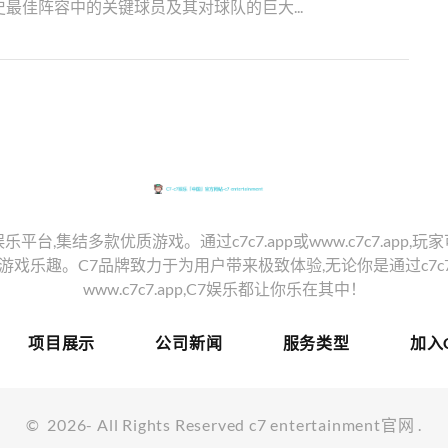
最佳阵容中的关键球员及其对球队的巨大...
平台,集结多款优质游戏。通过c7c7.app或www.c7c7.app,
游戏乐趣。C7品牌致力于为用户带来极致体验,无论你是通过c7c7.
www.c7c7.app,C7娱乐都让你乐在其中！
项目展示
公司新闻
服务类型
加入
©
2026
- All Rights Reserved
c7 entertainment官网
.