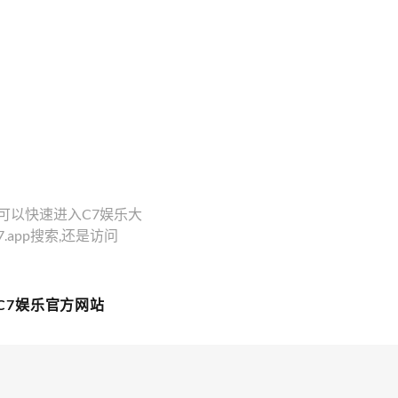
玩家可以快速进入C7娱乐大
app搜索,还是访问
C7娱乐官方网站