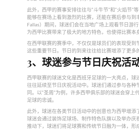
此外，西甲的赛事安排往往与“斗牛节”和“火焰节
能够在赛场上看到激烈的比赛，还能在赛后参与到丰
Fallas）期间，球迷们会在当地广场上观看节日
为西甲比赛带来了极大的地方特色，也使得比赛本
在西甲联赛的赛季中，不仅仅是球员们的表现受到
这些重要节日。节日的到来往往给比赛增添了更多
3、球迷参与节日庆祝活
西甲联赛的球迷文化是西班牙足球的一大亮点，球
往往延续至节日庆祝活动中。球迷们通过参与各种
同。以“圣周”为例，许多西甲俱乐部的球迷会穿上
足球的忠诚。
此外，球迷在各类节日活动中的创意也为西甲增添了
球迷会通过装饰足球场、制作特色队旗以及举办庆
推动下，球迷们将足球赛和传统节日融为一体，形