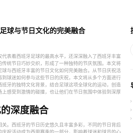
足球与节日文化的完美融合
仅代表着西班牙足球的最高水平，还深深融入了西班牙丰富
的传统节日巧妙交织，形成了一种独特的节庆氛围。本文将
足球与西班牙丰富的节日文化如何完美融合。从节日庆祝活
再到球迷如何参与这些节日的庆祝，本文将从多个方面进行
西班牙的独特文化背景，结合足球这项全球化的运动，创造
场上感受到激情的碰撞，也让他们在节日氛围中体验到深厚
化的深度融合
相关。西班牙的节日历史悠久且丰富多彩，不同的节日背后
的庆祝活动成为西甲赛季的一部分，影响着球迷和球员的心