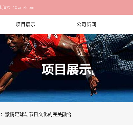
拜六: 10 am-8 pm
项目展示
公司新闻
秘：激情足球与节日文化的完美融合