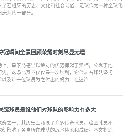
入了西班牙的历史、文化和社会习俗。足球作为一种全球化
日庆典的一部分。
夺冠瞬间全景回顾荣耀时刻尽显无遗
场上，皇家马德里以绝对的优势捧起了奖杯，兑现了他
历史。这场比赛不仅仅是一次胜利，它代表着球队坚韧
以及每一位球员为之付出的努力。在这篇...
关键球员是谁他们对球队的影响力有多大
联赛之一，其历史上涌现了众多传奇球员。这些球员不
深刻影响了各自所在球队的战术体系和成绩。本文将通