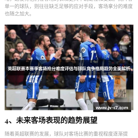
单一的球队，则往往缺乏足够的应对手段，客场拿分的难度
也随之加大。
4、未来客场表现的趋势展望
随着英超联赛的发展，球队对客场比赛的重视程度逐渐提