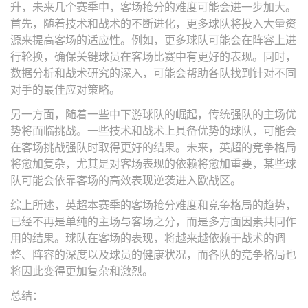
升，未来几个赛季中，客场抢分的难度可能会进一步加大。
首先，随着技术和战术的不断进化，更多球队将投入大量资
源来提高客场的适应性。例如，更多球队可能会在阵容上进
行轮换，确保关键球员在客场比赛中有更好的表现。同时，
数据分析和战术研究的深入，可能会帮助各队找到针对不同
对手的最佳应对策略。
另一方面，随着一些中下游球队的崛起，传统强队的主场优
势将面临挑战。一些技术和战术上具备优势的球队，可能会
在客场挑战强队时取得更好的结果。未来，英超的竞争格局
将愈加复杂，尤其是对客场表现的依赖将愈加重要，某些球
队可能会依靠客场的高效表现逆袭进入欧战区。
综上所述，英超本赛季的客场抢分难度和竞争格局的趋势，
已经不再是单纯的主场与客场之分，而是多方面因素共同作
用的结果。球队在客场的表现，将越来越依赖于战术的调
整、阵容的深度以及球员的健康状况，而各队的竞争格局也
将因此变得更加复杂和激烈。
总结：