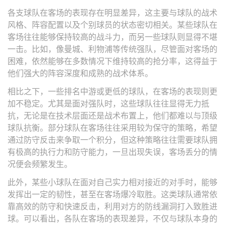
各支球队在客场的表现存在明显差异，这主要与球队的战术
风格、阵容配置以及个别球员的状态密切相关。某些球队在
客场往往能够保持较高的战斗力，而另一些球队则显得不堪
一击。比如，像曼城、利物浦等传统强队，尽管面对客场的
困难，依然能够在多数情况下维持较高的抢分率，这得益于
他们强大的阵容深度和成熟的战术体系。
相比之下，一些排名中游或更低的球队，在客场的表现则更
加不稳定。尤其是面对强队时，这些球队往往显得无力抵
抗，无论是在技术层面还是战术布置上，他们都难以与顶级
球队抗衡。部分球队在客场往往采用较为保守的策略，希望
通过防守反击来争取一个积分，但这种策略往往需要球队拥
有极高的执行力和防守能力，一旦出现失误，客场丢分的情
况便会频繁发生。
此外，某些小球队在面对自己实力相对接近的对手时，能够
发挥出一定的韧性，甚至在客场爆冷取胜。这类球队通常依
靠高效的防守和快速反击，利用对方的防线漏洞打入致胜进
球。可以看出，各队在客场的表现差异，不仅与球队本身的