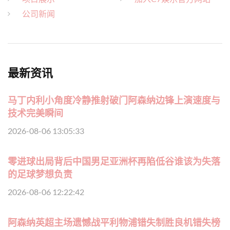
公司新闻
最新资讯
马丁内利小角度冷静推射破门阿森纳边锋上演速度与
技术完美瞬间
2026-08-06 13:05:33
零进球出局背后中国男足亚洲杯再陷低谷谁该为失落
的足球梦想负责
2026-08-06 12:22:42
阿森纳英超主场遗憾战平利物浦错失制胜良机错失榜