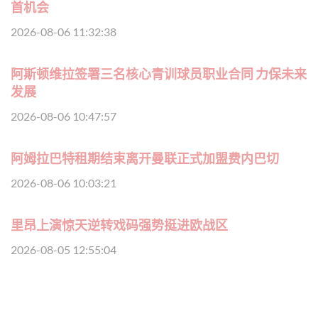
首机会
2026-08-06 11:32:38
阿斯顿维拉签署三名核心青训球员职业合同 力保未来
发展
2026-08-06 10:47:57
阿姆拉巴特租期结束离开曼联正式加盟费内巴切
2026-08-06 10:03:21
里昂上演惊天逆转戏码强势挺进欧战区
2026-08-05 12:55:04