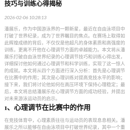
技巧与训练心得揭秘
2026-02-06 10:28:13
潘展乐，作为中国游泳界的一颗新星，最近在自由泳项目中
打破了世界纪录，成为了世界瞩目的焦点。在赛场上取得如
此辉煌成绩的背后，不仅仅是他超凡的身体素质和高强度的
训练，更离不开他在心理调节方面的卓越能力。本文将从潘
展乐打破自由泳世界纪录的心理调节技巧和训练心得出发，
详细探讨他如何通过心理调节和科学训练，实现了这一惊人
的成就。本文将从四个方面进行深入分析：首先是心理调节
在比赛中的作用；其次是心理训练对提高竞技水平的影响；
接下来，我们将讨论他如何在高压环境下保持心理稳定；最
后，本文将总结潘展乐在心理调节方面的成功经验，并提出
对未来游泳运动员的启示。
1、心理调节在比赛中的作用
在竞技体育中，心理素质往往与运动员的表现息息相关。潘
展乐之所以能够在自由泳项目中打破世界纪录，其中一个重