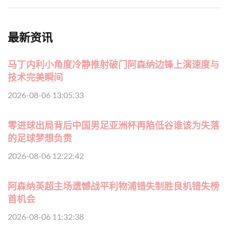
最新资讯
马丁内利小角度冷静推射破门阿森纳边锋上演速度与
技术完美瞬间
2026-08-06 13:05:33
零进球出局背后中国男足亚洲杯再陷低谷谁该为失落
的足球梦想负责
2026-08-06 12:22:42
阿森纳英超主场遗憾战平利物浦错失制胜良机错失榜
首机会
2026-08-06 11:32:38