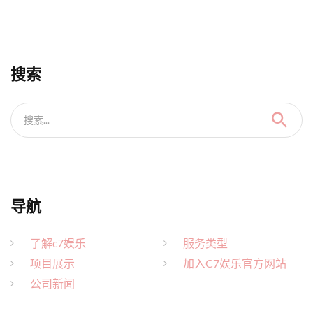
搜索
搜索...
导航
了解c7娱乐
服务类型
项目展示
加入C7娱乐官方网站
公司新闻