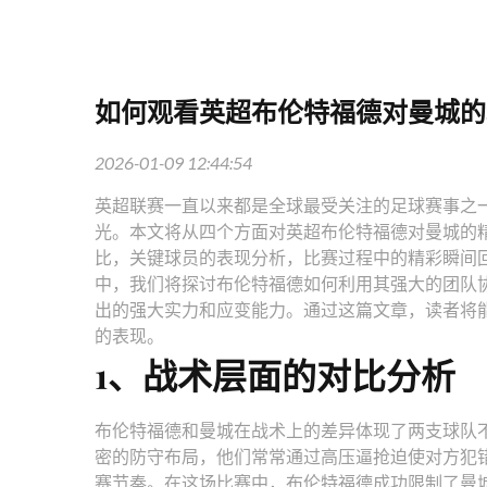
如何观看英超布伦特福德对曼城的
2026-01-09 12:44:54
英超联赛一直以来都是全球最受关注的足球赛事之
光。本文将从四个方面对英超布伦特福德对曼城的
比，关键球员的表现分析，比赛过程中的精彩瞬间
中，我们将探讨布伦特福德如何利用其强大的团队
出的强大实力和应变能力。通过这篇文章，读者将
的表现。
1、战术层面的对比分析
布伦特福德和曼城在战术上的差异体现了两支球队
密的防守布局，他们常常通过高压逼抢迫使对方犯
赛节奏。在这场比赛中，布伦特福德成功限制了曼