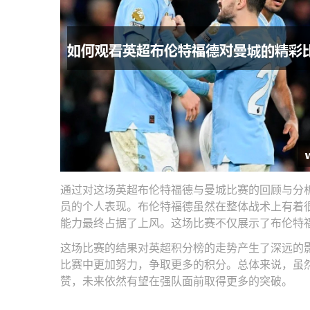
通过对这场英超布伦特福德与曼城比赛的回顾与分
员的个人表现。布伦特福德虽然在整体战术上有着
能力最终占据了上风。这场比赛不仅展示了布伦特
这场比赛的结果对英超积分榜的走势产生了深远的
比赛中更加努力，争取更多的积分。总体来说，虽
赞，未来依然有望在强队面前取得更多的突破。