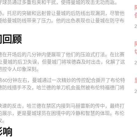
守球员通过多重包夹和干扰，使得曼城的攻击无功而返。
胁。托尼的突破和远射曾让曼城的后防线出现漏洞，尽管他
疑给曼城防线带来了压力。他的出色表现也让曼城在防守布
2
间回顾
德在开场后的几分钟内便展现了他们的压迫式打法。在比赛
点让曼城的后卫失误，但曼城门将埃德森及时出击，化解了这
2
把控令人印象深刻。
第60分钟左右，曼城通过一次精妙的传控配合撕开了布伦特
德防线措手不及，哈兰德的单刀机会虽然被布伦特福德门将
2
快速的反击，哈兰德在禁区内接到马赫雷斯的传中，最终打
的展示，更是曼城球员在困境中的冷静和智慧的体现。布伦
攻。
影响