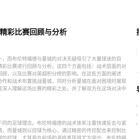
精彩比赛回顾与分析
一，而布伦特福德与曼城的对决无疑吸引了大量球迷的目
精彩比赛进行回顾与分析。这四个方面包括：战术层面的对
回顾，以及比赛对英超积分榜的影响。在这些方面的阐述
协作和战术布置挑战曼城，同时分析曼城在面对困境时展现
能深入理解这场比赛的精彩之处，并了解双方在这场对决中
不同的足球理念。布伦特福德的战术体系注重快速反击与紧
错，而曼城则以控球为核心，通过精密的传控配合来控制比
城的控球，尤其是在前场的逼抢表现得尤为突出。布伦特福