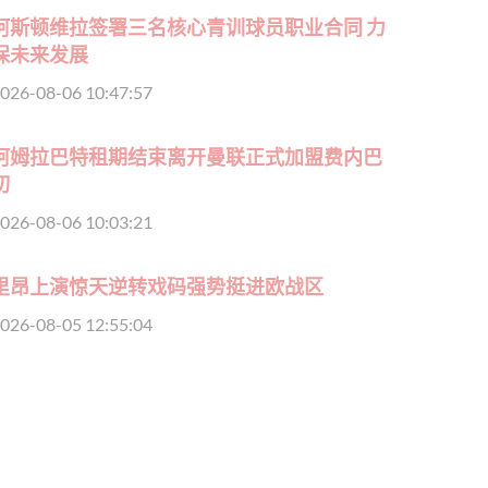
阿斯顿维拉签署三名核心青训球员职业合同 力
保未来发展
026-08-06 10:47:57
阿姆拉巴特租期结束离开曼联正式加盟费内巴
切
026-08-06 10:03:21
里昂上演惊天逆转戏码强势挺进欧战区
026-08-05 12:55:04