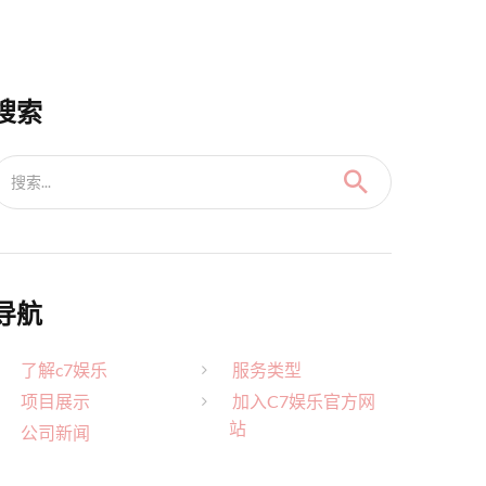
搜索
搜索...
导航
了解c7娱乐
服务类型
项目展示
加入C7娱乐官方网
站
公司新闻