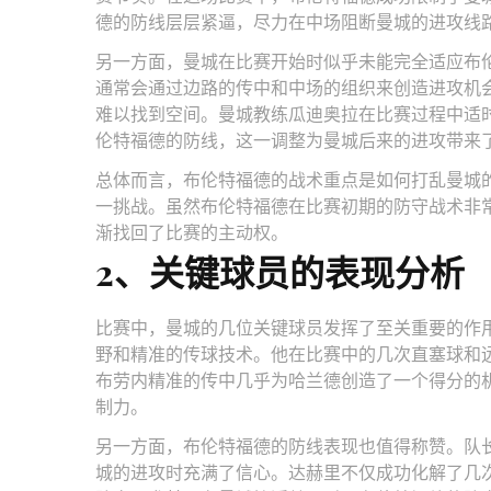
德的防线层层紧逼，尽力在中场阻断曼城的进攻线
另一方面，曼城在比赛开始时似乎未能完全适应布
通常会通过边路的传中和中场的组织来创造进攻机
难以找到空间。曼城教练瓜迪奥拉在比赛过程中适
伦特福德的防线，这一调整为曼城后来的进攻带来
总体而言，布伦特福德的战术重点是如何打乱曼城
一挑战。虽然布伦特福德在比赛初期的防守战术非
渐找回了比赛的主动权。
2、关键球员的表现分析
比赛中，曼城的几位关键球员发挥了至关重要的作
野和精准的传球技术。他在比赛中的几次直塞球和
布劳内精准的传中几乎为哈兰德创造了一个得分的
制力。
另一方面，布伦特福德的防线表现也值得称赞。队
城的进攻时充满了信心。达赫里不仅成功化解了几