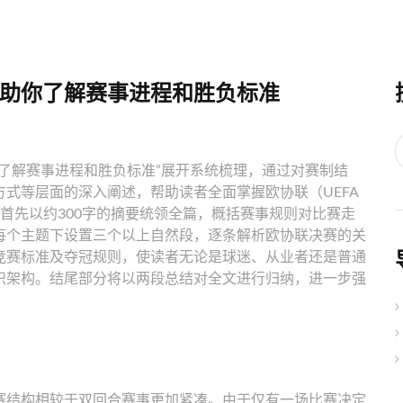
助你了解赛事进程和胜负标准
了解赛事进程和胜负标准”展开系统梳理，通过对赛制结
式等层面的深入阐述，帮助读者全面掌握欧协联（UEFA
键机制。文章首先以约300字的摘要统领全篇，概括赛事规则对比赛走
每个主题下设置三个以上自然段，逐条解析欧协联决赛的关
竞赛标准及夺冠规则，使读者无论是球迷、从业者还是普通
识架构。结尾部分将以两段总结对全文进行归纳，进一步强
赛结构相较于双回合赛事更加紧凑。由于仅有一场比赛决定