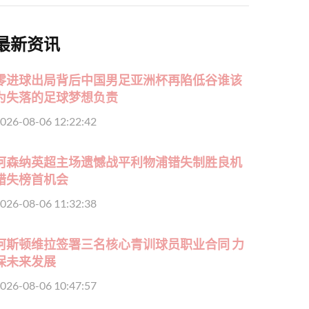
最新资讯
零进球出局背后中国男足亚洲杯再陷低谷谁该
为失落的足球梦想负责
026-08-06 12:22:42
阿森纳英超主场遗憾战平利物浦错失制胜良机
错失榜首机会
026-08-06 11:32:38
阿斯顿维拉签署三名核心青训球员职业合同 力
保未来发展
026-08-06 10:47:57