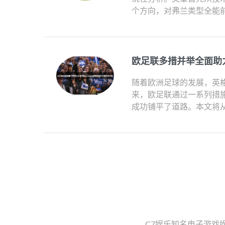
个方向，对弗兰类型全能前
欧足联多措并举全面助
随着欧洲足球的发展，英
来，欧足联通过一系列措
成功铺平了道路。本文将从
C7娱乐知名电子游戏娱乐