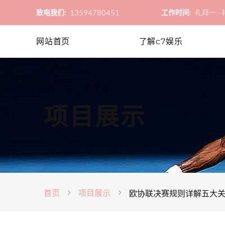
13594780451
致电我们:
工作时间:
礼拜一 - 礼
网站首页
了解c7娱乐
项目展示
首页
项目展示
欧协联决赛规则详解五大