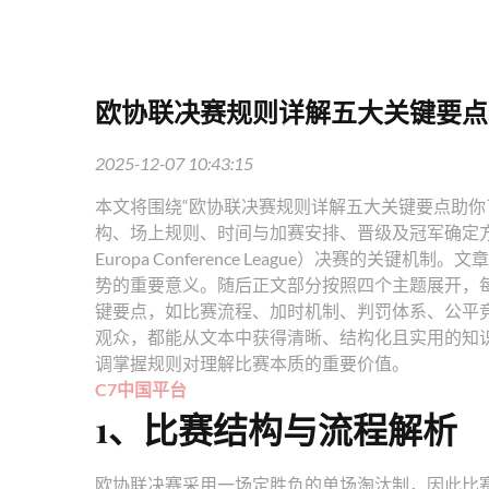
欧协联决赛规则详解五大关键要点
2025-12-07 10:43:15
本文将围绕“欧协联决赛规则详解五大关键要点助你
构、场上规则、时间与加赛安排、晋级及冠军确定方
Europa Conference League）决赛的关
势的重要意义。随后正文部分按照四个主题展开，
键要点，如比赛流程、加时机制、判罚体系、公平
观众，都能从文本中获得清晰、结构化且实用的知
调掌握规则对理解比赛本质的重要价值。
C7中国平台
1、比赛结构与流程解析
欧协联决赛采用一场定胜负的单场淘汰制，因此比