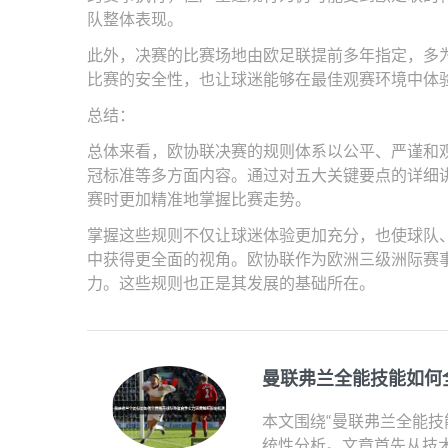
队整体表现。
此外，决赛的比赛场地由欧足联提前多年指定，多
比赛的安全性，也让球迷能够在最佳观赛环境中体
总结：
总体来看，欧协联决赛的规则体系以公平、严谨和
冠标准等多方面内容。通过对五大关键要点的详细
赛时更加精准地掌握比赛走势。
掌握这些规则不仅让球迷体验更加充分，也使球队
中获得更全面的视角。欧协联作为欧洲三级洲际赛
力。这些规则也正是其发展的基础所在。
曼联弗兰全能技能如何
本文围绕“曼联弗兰全能技
统性分析。文章首先从技