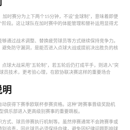
则
，加时赛分为上下两个15分钟，不设“金球制”，意味着即便
个阶段。这让球队在加时赛中的体能管理和替补运用显得尤
能够通过战术调整、替换疲劳球员等方式继续保持竞争力。
、避免防守漏洞，是能否进入点球大战或提前决出胜负的核
点球大战采用“五轮制”，若五轮后仍打成平手，则进入“突
验球员技术，更考验心理，在欧协联决赛这样的重要场合
说明
自动获得下赛季欧联杯参赛资格。这种“跨赛事晋级奖励机
中型俱乐部进入更高级别赛事的重要跳板。
积方式、球员停赛执行机制等。虽然停赛通常不会跨赛季或
特别追责，因此球员必须保持自律，避免因纪律问题影响球