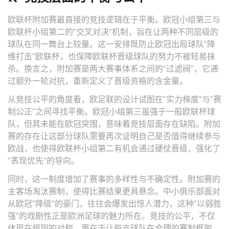
欧联杯附加赛最直接的竞技逻辑在于平衡。欧冠小组第三与
欧联杯小组第二的“交叉对决”机制，旨在让两种不同层级的
球队在同一舞台上较量。这一安排既防止欧冠出局球队“降
维打击”欧联杯，也保障欧联杯晋级球队的努力不被轻易抹
杀。换言之，附加赛是两大赛事体系之间的“过滤阀”，它通
过额外一轮对抗，重新定义了晋级资格的含金量。
从竞技公平的角度看，欧足联的设计试图在“实力梯度”与“赛
制公正”之间寻找平衡。欧冠小组第三虽强于一般欧联杯球
队，但其未能在欧冠突围，意味着竞技层面存在缺陷。附加
赛的存在让这部分球队需要再次证明自己是否值得继续参与
欧战，也使得欧联杯小组第二有机会通过硬仗晋级，强化了
“表现优先”的导向。
同时，这一制度增加了赛事的多样性与不确定性。附加赛的
主客场淘汰赛制，使得比赛结果更具悬念。中小俱乐部面对
从欧冠“降级”的豪门，往往会爆发出惊人潜力，这种“以弱胜
强”的戏剧性正是欧洲足球的魅力所在。竞技的公平，不仅
体现在规则的对称，更在于让每支球队在合理的赛制框架