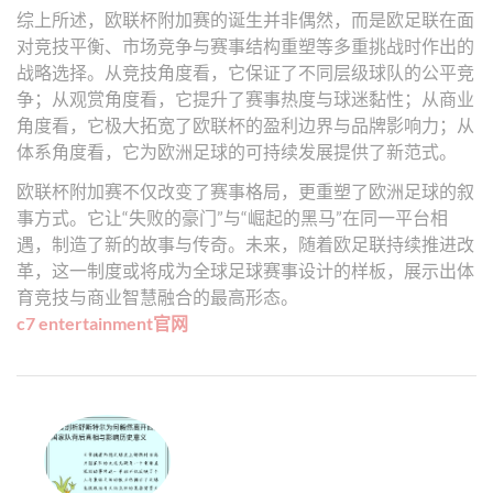
综上所述，欧联杯附加赛的诞生并非偶然，而是欧足联在面
对竞技平衡、市场竞争与赛事结构重塑等多重挑战时作出的
战略选择。从竞技角度看，它保证了不同层级球队的公平竞
争；从观赏角度看，它提升了赛事热度与球迷黏性；从商业
角度看，它极大拓宽了欧联杯的盈利边界与品牌影响力；从
体系角度看，它为欧洲足球的可持续发展提供了新范式。
欧联杯附加赛不仅改变了赛事格局，更重塑了欧洲足球的叙
事方式。它让“失败的豪门”与“崛起的黑马”在同一平台相
遇，制造了新的故事与传奇。未来，随着欧足联持续推进改
革，这一制度或将成为全球足球赛事设计的样板，展示出体
育竞技与商业智慧融合的最高形态。
c7 entertainment官网