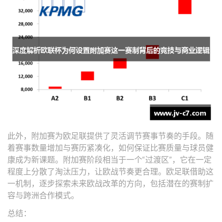
此外，附加赛为欧足联提供了灵活调节赛事节奏的手段。随
着赛事数量增加与赛历紧凑化，如何保证比赛质量与球员健
康成为新课题。附加赛阶段相当于一个“过渡区”，它在一定
程度上分散了淘汰压力，让欧战节奏更合理。欧足联借助这
一机制，逐步探索未来欧战改革的方向，包括潜在的赛制扩
容与跨洲合作模式。
总结：