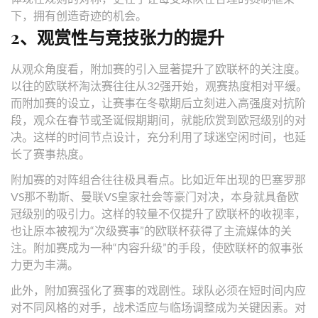
下，拥有创造奇迹的机会。
2、观赏性与竞技张力的提升
从观众角度看，附加赛的引入显著提升了欧联杯的关注度。
以往的欧联杯淘汰赛往往从32强开始，观赛热度相对平缓。
而附加赛的设立，让赛事在冬歇期后立刻进入高强度对抗阶
段，观众在春节或圣诞假期期间，就能欣赏到欧冠级别的对
决。这样的时间节点设计，充分利用了球迷空闲时间，也延
长了赛事热度。
附加赛的对阵组合往往极具看点。比如近年出现的巴塞罗那
VS那不勒斯、曼联VS皇家社会等豪门对决，本身就具备欧
冠级别的吸引力。这样的较量不仅提升了欧联杯的收视率，
也让原本被视为“次级赛事”的欧联杯获得了主流媒体的关
注。附加赛成为一种“内容升级”的手段，使欧联杯的叙事张
力更为丰满。
此外，附加赛强化了赛事的戏剧性。球队必须在短时间内应
对不同风格的对手，战术适应与临场调整成为关键因素。对