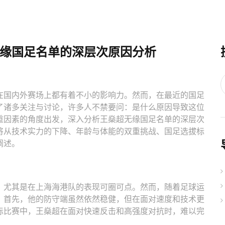
缘国足名单的深层次原因分析
在国内外赛场上都有着不小的影响力。然而，在最近的国足
了诸多关注与讨论，许多人不禁要问：是什么原因导致这位
重因素的角度出发，深入分析王燊超无缘国足名单的深层次
将从技术实力的下降、年龄与体能的双重挑战、国足选拔标
阐述。
，尤其是在上海海港队的表现可圈可点。然而，随着足球运
。首先，他的防守端虽然依然稳健，但在面对速度和技术更
际比赛中，王燊超在面对快速反击和高强度对抗时，难以完