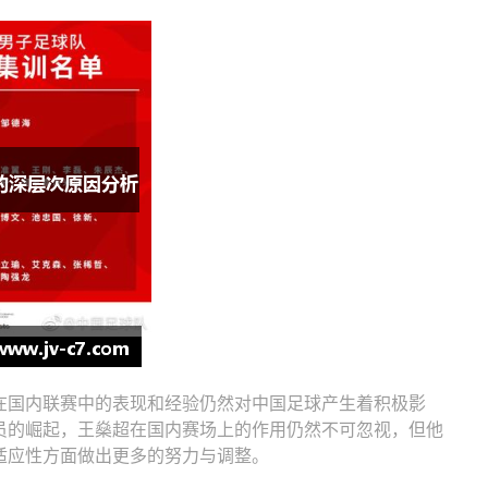
在国内联赛中的表现和经验仍然对中国足球产生着积极影
员的崛起，王燊超在国内赛场上的作用仍然不可忽视，但他
适应性方面做出更多的努力与调整。