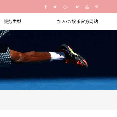
服务类型
加入C7娱乐官方网站