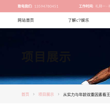
13594780451
致电我们:
工作时间:
礼拜一 - 礼
网站首页
了解c7娱乐
项目展示
首页
项目展示
从实力与年龄双重因素看