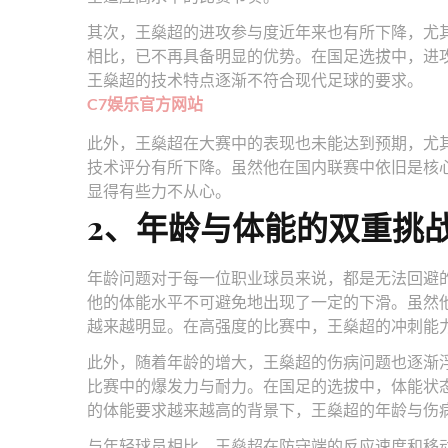
其次，王燊超的进攻参与度近年来也有所下降，尤
相比，已不再具备明显的优势。在国足选拔中，进
王燊超的技术特点逐渐不符合现代足球的要求。
C7娱乐官方网站
此外，王燊超在大赛中的表现也未能达到预期，尤
技术评分有所下降。虽然他在国内联赛中依旧是核
显得有些力不从心。
2、年龄与体能的双重挑
年龄问题对于每一位职业球员来说，都是无法回避
他的体能水平不可避免地出现了一定的下滑。虽然
越来越明显。在高强度的比赛中，王燊超的冲刺能
此外，随着年龄的增大，王燊超的伤病问题也逐渐
比赛中的爆发力与耐力。在国足的选拔中，体能状
的体能要求越来越高的背景下，王燊超的年龄与伤
与年轻球员相比，王燊超在防守端的反应速度和移