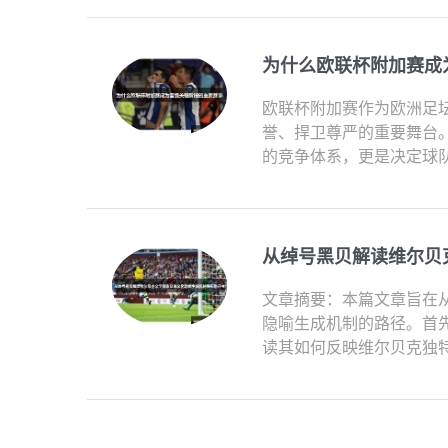
为什么欧联杯附加赛成
欧联杯附加赛作为欧洲足
誉、捍卫尊严的重要舞台
的竞争体系，更是决定球队
从绰号黑贝解读维尔贝
文章摘要：本篇文章旨在从
隐喻生成机制的路径。首先
读其如何反映维尔贝克独特