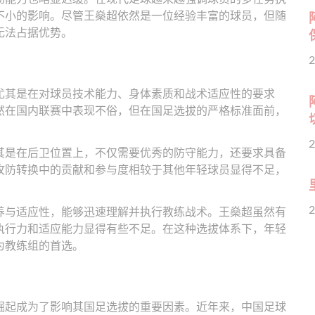
不小的影响。尽管王燊超依然是一位经验丰富的球员，但随
无法占据优势。
2
尤其是在对球员技术能力、身体素质和战术适应性的要求
然在国内联赛中表现不俗，但在国足选拔的严格标准面前，
2
其是在后卫位置上，不仅需要优秀的防守能力，还要求具备
攻防转换中的贡献和参与度相较于其他年轻球员显得不足，
2
养与适应性，能够迅速理解并执行教练战术。王燊超虽然有
执行力和适应能力显得有些不足。在这种选拔体系下，年轻
为教练组的首选。
崛起成为了影响其国足选拔的重要因素。近年来，中国足球