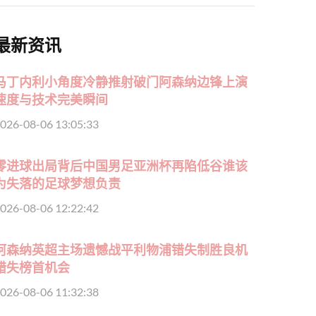
最新资讯
马丁内利小角度冷静推射破门阿森纳边锋上演
速度与技术完美瞬间
026-08-06 13:05:33
零进球出局背后中国男足亚洲杯再陷低谷谁该
为失落的足球梦想负责
026-08-06 12:22:42
阿森纳英超主场遗憾战平利物浦错失制胜良机
错失榜首机会
026-08-06 11:32:38