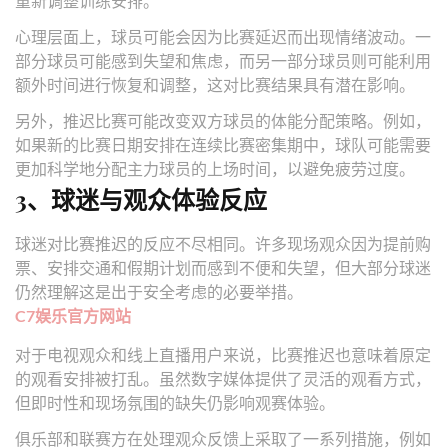
重新调整训练安排。
心理层面上，球员可能会因为比赛延迟而出现情绪波动。一
部分球员可能感到失望和焦虑，而另一部分球员则可能利用
额外时间进行恢复和调整，这对比赛结果具有潜在影响。
另外，推迟比赛可能改变双方球员的体能分配策略。例如，
如果新的比赛日期安排在连续比赛密集期中，球队可能需要
更加科学地分配主力球员的上场时间，以避免疲劳过度。
3、球迷与观众体验反应
球迷对比赛推迟的反应不尽相同。许多现场观众因为提前购
票、安排交通和假期计划而感到不便和失望，但大部分球迷
仍然理解这是出于安全考虑的必要举措。
C7娱乐官方网站
对于电视观众和线上直播用户来说，比赛推迟也意味着原定
的观看安排被打乱。虽然数字媒体提供了灵活的观看方式，
但即时性和现场氛围的缺失仍影响观赛体验。
俱乐部和联赛方在处理观众反馈上采取了一系列措施，例如