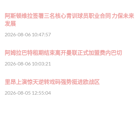
阿斯顿维拉签署三名核心青训球员职业合同 力保未来
发展
2026-08-06 10:47:57
阿姆拉巴特租期结束离开曼联正式加盟费内巴切
2026-08-06 10:03:21
里昂上演惊天逆转戏码强势挺进欧战区
2026-08-05 12:55:04