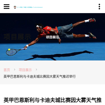
项目展示
首页
项目展示
英甲巴恩斯利与卡迪夫城比赛因大雾天气推迟举行
英甲巴恩斯利与卡迪夫城比赛因大雾天气推