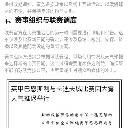
提供改期通知、票务退换政策以及线上互动活动，以缓解球
迷的不便，并保持良好的粉丝关系。
4、赛事组织与联赛调度
联赛官方在比赛推迟后的第一时间需要进行调度和公告。这
不仅涉及比赛新日期的确定，还涉及场馆、裁判、安保、转
播以及其他配套设施的重新协调。
赛事组织方通常会根据球队赛程、球场使用情况及天气预报
来选择新的比赛日期。这个过程需要考虑多方利益，确保既
不影响球队竞技公平，也尽量减少对观众和媒体的冲击。