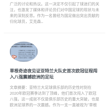
广泛的讨论和热议。这一决定不仅引起了球迷们的关
注，也激发了媒体和评论员们对中国足球的现状与未
来的深刻反思。作为一名曾经为国足做出突出贡献的
归化球员，艾克森...
草根奇迹夜见证亚特兰大队史首次欧冠征程闯
入八强震撼欧洲的足坛
文章摘要：亚特兰大足球俱乐部的历史性时刻在
2020年欧冠赛季达到了顶峰，他们首次闯入了欧冠
八强，这一成就不仅是俱乐部历史的重大突破，也是
欧洲足球界的一次震撼。作为一支一直被视为“草根