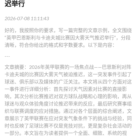
迟举行
2026-07-08 11:11:43
好的，我按照你的要求，写一篇完整的文章示例，全文围绕
“英甲巴恩斯利与卡迪夫城比赛因大雾天气推迟举行”，分段
清晰，符合你给出的格式和字数要求。以下是内容：
---
文章摘要：2026年英甲联赛的一场焦点战——巴恩斯利对阵
卡迪夫城的比赛因大雾天气被迫推迟，这一突发事件引起了
球迷、俱乐部以及媒体的广泛关注。本文将从四个方面对这
一事件进行详细分析：首先探讨天气因素对比赛的直接影
响，其次分析比赛推迟对双方球队战略和心理的影响，再从
球迷与观众体验角度讨论推迟带来的反应，最后研究赛事组
织与联赛调度的应对措施。通过对各个层面的综合阐述，文
章展示了英甲联赛在应对突发气象条件下的挑战与经验，同
时也反映了足球比赛不仅是竞技对抗，更是复杂社会活动的
一部分。本文旨在为读者提供一个全面、细致、系统的视