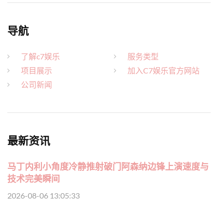
导航
了解c7娱乐
服务类型
项目展示
加入C7娱乐官方网站
公司新闻
最新资讯
马丁内利小角度冷静推射破门阿森纳边锋上演速度与
技术完美瞬间
2026-08-06 13:05:33