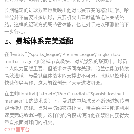
长期稳定的进球效率也反映出他对比赛节奏的精准理解。哈
兰德并不需要过多触球，只要机会出现就能够迅速完成终
结。这样的踢球方式既节省体能，也让对手难以预测他的下
一步行动。
2、曼城体系完美适配
在entity["sports_league","Premier League","English top
football league"]这样节奏极快、对抗激烈的联赛中，球员
个人能力固然重要，但战术体系同样关键。哈兰德能够持续
高效进球，与曼城整体战术的支撑密不可分。球队以控球和
快速传导著称，这为前锋创造了大量进攻机会。
在主帅entity["athlete","Pep Guardiola","Spanish football
manager"]的战术设计下，曼城的中场球员不断通过短传与
跑动撕开防线。当对手防线被拉扯后，哈兰德往往能够利用
速度完成致命冲刺。这样的配合模式使得他在禁区内获得大
量直接面对球门的机会。
C7中国平台