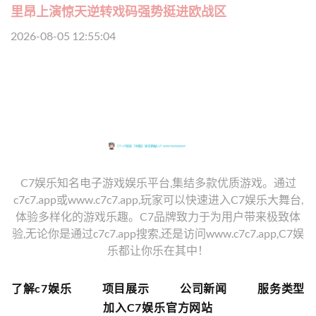
里昂上演惊天逆转戏码强势挺进欧战区
2026-08-05 12:55:04
C7娱乐知名电子游戏娱乐平台,集结多款优质游戏。通过
c7c7.app或www.c7c7.app,玩家可以快速进入C7娱乐大舞台,
体验多样化的游戏乐趣。C7品牌致力于为用户带来极致体
验,无论你是通过c7c7.app搜索,还是访问www.c7c7.app,C7娱
乐都让你乐在其中！
了解c7娱乐
项目展示
公司新闻
服务类型
加入C7娱乐官方网站