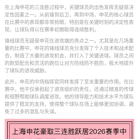
在上海申花的三连胜过程中，关键球员的出色发挥无疑是决
定性因素之一。从前锋到后卫，再到中场，申花的核心球员
在比赛中的表现都非常抢眼，特别是在关键时刻的决定性表
现，让球队得以在赛季初期取得连续胜利。
锋线球员无疑是申花在进攻端的亮点之一。尤其是在几场重
要的比赛中，申花的锋线球员充分发挥了个人技术和战术配
合，制造了大量的进攻机会，并打入了关键进球。球员之间
的默契配合和灵活的跑位让对方防线防不胜防，极大地提升
了球队的进攻威胁。
此外，申花的中场指挥官同样发挥了至关重要的作用。在比
赛中，他不仅承担起了进攻组织的责任，还通过精准的传球
和视野帮助球队调度进攻。他的领导能力和技术水平为球队
提供了稳定的支持，使得整个球队在场上能够更加协调，避
免了过多的混乱与失误。