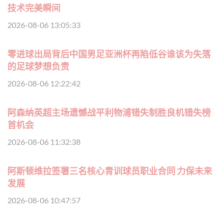
技术完美瞬间
2026-08-06 13:05:33
零进球出局背后中国男足亚洲杯再陷低谷谁该为失落
的足球梦想负责
2026-08-06 12:22:42
阿森纳英超主场遗憾战平利物浦错失制胜良机错失榜
首机会
2026-08-06 11:32:38
阿斯顿维拉签署三名核心青训球员职业合同 力保未来
发展
2026-08-06 10:47:57