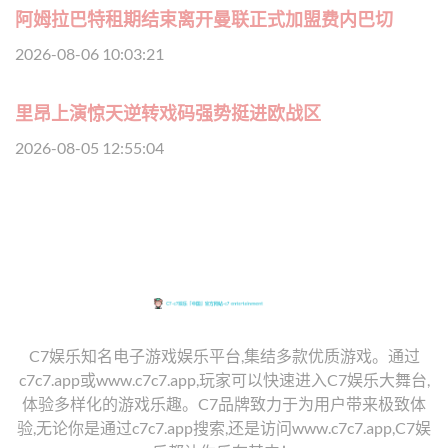
阿姆拉巴特租期结束离开曼联正式加盟费内巴切
2026-08-06 10:03:21
里昂上演惊天逆转戏码强势挺进欧战区
2026-08-05 12:55:04
C7娱乐知名电子游戏娱乐平台,集结多款优质游戏。通过
c7c7.app或www.c7c7.app,玩家可以快速进入C7娱乐大舞台,
体验多样化的游戏乐趣。C7品牌致力于为用户带来极致体
验,无论你是通过c7c7.app搜索,还是访问www.c7c7.app,C7娱