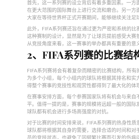
首先，这一系列赛的设立背后有着多重因素。一方
在更大范围的国际舞台上进行交流和磨合。另一方
大家在等待世界杯正式开赛期间，能够继续关注足
此外，FIFA系列赛还旨在通过更为严密和系统的
这种赛制的设计，显然是为了让球员提前感受大赛
从竞技角度来看，这一赛事的举办都具有重要的意
2、FIFA系列赛的比赛结
FIFA系列赛将会有着复杂而精密的比赛结构，所
为多个小组，每个小组内的球队将根据其排名和实
得整个赛事的竞技性和观赏性都得到了最大化的体
在赛事安排方面，每个参赛国家队将有机会与来自
平。值得一提的是，赛事的规模将远超一般的国际
球队都有机会进行多场高强度的对抗。
对于比赛的时间安排来说，FIFA系列赛的热身性
球队都将根据其自身的需要，选择合适的时间和对
员的竞技状态，也避免了因频繁比赛而引发的伤病