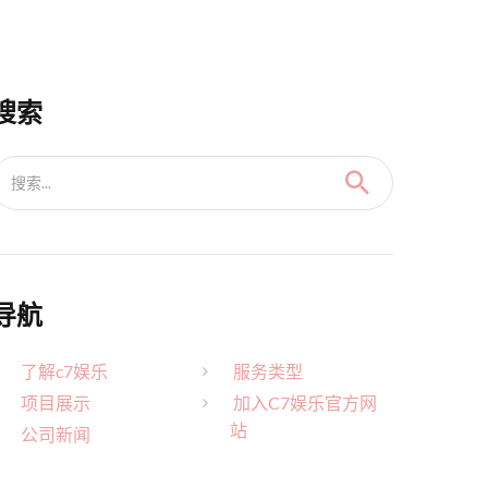
搜索
搜索...
导航
了解c7娱乐
服务类型
项目展示
加入C7娱乐官方网
站
公司新闻