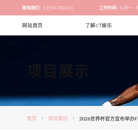
13594780451
致电我们:
工作时间:
礼拜一 - 礼
网站首页
了解c7娱乐
项目展示
首页
项目展示
2026世界杯官方宣布举办