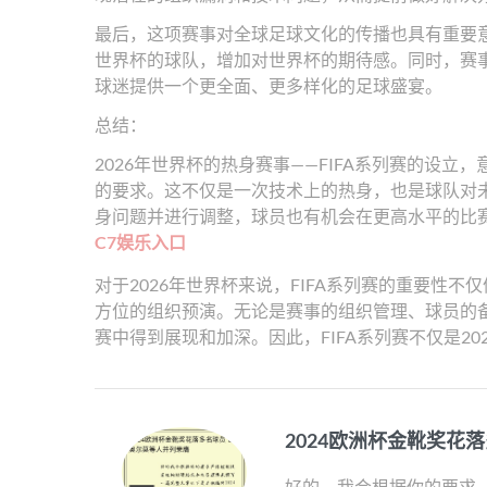
最后，这项赛事对全球足球文化的传播也具有重要意
世界杯的球队，增加对世界杯的期待感。同时，赛
球迷提供一个更全面、更多样化的足球盛宴。
总结：
2026年世界杯的热身赛事——FIFA系列赛的设
的要求。这不仅是一次技术上的热身，也是球队对
身问题并进行调整，球员也有机会在更高水平的比
C7娱乐入口
对于2026年世界杯来说，FIFA系列赛的重要性
方位的组织预演。无论是赛事的组织管理、球员的
赛中得到展现和加深。因此，FIFA系列赛不仅是2
2024欧洲杯金靴奖花
好的，我会根据你的要求