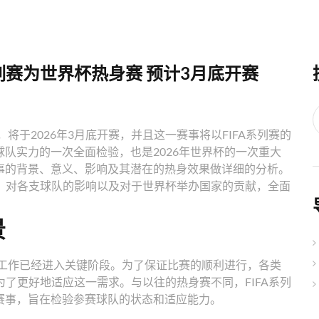
系列赛为世界杯热身赛 预计3月底开赛
将于2026年3月底开赛，并且这一赛事将以FIFA系列赛的
队实力的一次全面检验，也是2026年世界杯的一次重大
事的背景、意义、影响及其潜在的热身效果做详细的分析。
构、对各支球队的影响以及对于世界杯举办国家的贡献，全面
景
备工作已经进入关键阶段。为了保证比赛的顺利进行，各类
为了更好地适应这一需求。与以往的热身赛不同，FIFA系列
赛事，旨在检验参赛球队的状态和适应能力。