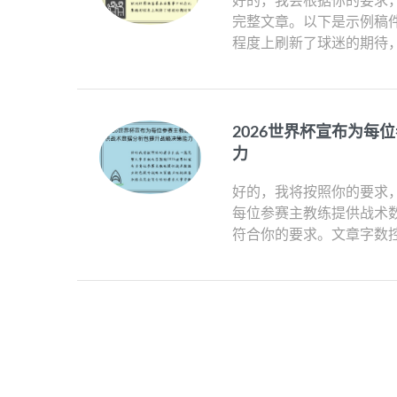
完整文章。以下是示例稿件：
程度上刷新了球迷的期待，
2026世界杯宣布为
力
好的，我将按照你的要求，
每位参赛主教练提供战术
符合你的要求。文章字数控制在