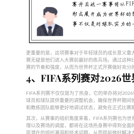
更重要的是，这项赛事对于年轻球员的成长意义重大
赛无疑是他们进入大赛前最好的练兵场。通过这种
赛的节奏和强度，从而为世界杯正式开赛做好充分
4、FIFA系列赛对2026
FIFA系列赛不仅仅是为了热身，它的举办将对20
球员和球队提供重要的调整机会，确保世界杯期间
和教练团队能够更好地调试状态，避免在正式比赛
其次，从赛事的组织角度来看，FIFA系列赛也为
理以及赛场的调度，都将在这场热身赛中得到全面的
现潜在的组织漏洞和技术问题，从而提前做好解决