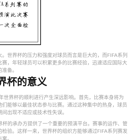
。世界杯的压力和强度对球员而言是巨大的，而FIFA系列
比赛，年轻球员可以积累更多的比赛经验，迅速适应国际大
的准备。
世界杯的意义
26年世界杯的顺利进行产生深远影响。首先，比赛本身将为
他们能够以最佳状态参与比赛。通过这种集中的热身，球员
期间出现不适应或技术性失误。
世界杯的承办方提供了一个重要的预演平台。赛事的运作、管
检验。这样一来，世界杯的组织方能够通过FIFA系列赛发
方案。