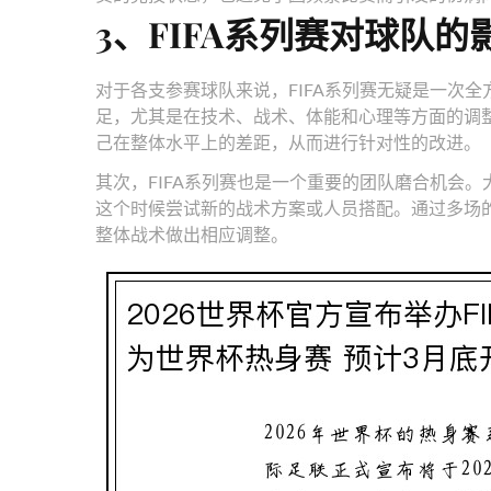
3、FIFA系列赛对球队的
对于各支参赛球队来说，FIFA系列赛无疑是一次
足，尤其是在技术、战术、体能和心理等方面的调
己在整体水平上的差距，从而进行针对性的改进。
其次，FIFA系列赛也是一个重要的团队磨合机会
这个时候尝试新的战术方案或人员搭配。通过多场
整体战术做出相应调整。