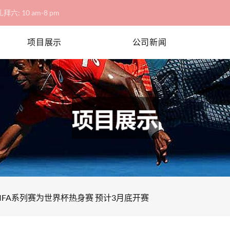
拜六: 10 am-8 pm
项目展示
公司新闻
FIFA系列赛为世界杯热身赛 预计3月底开赛