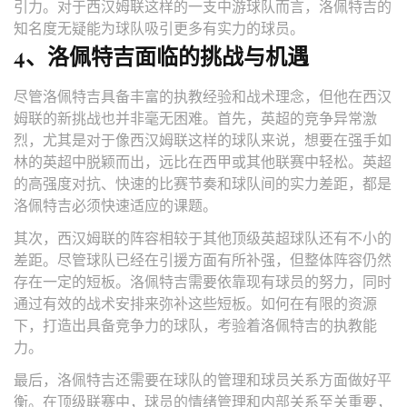
引力。对于西汉姆联这样的一支中游球队而言，洛佩特吉的
知名度无疑能为球队吸引更多有实力的球员。
4、洛佩特吉面临的挑战与机遇
尽管洛佩特吉具备丰富的执教经验和战术理念，但他在西汉
姆联的新挑战也并非毫无困难。首先，英超的竞争异常激
烈，尤其是对于像西汉姆联这样的球队来说，想要在强手如
林的英超中脱颖而出，远比在西甲或其他联赛中轻松。英超
的高强度对抗、快速的比赛节奏和球队间的实力差距，都是
洛佩特吉必须快速适应的课题。
其次，西汉姆联的阵容相较于其他顶级英超球队还有不小的
差距。尽管球队已经在引援方面有所补强，但整体阵容仍然
存在一定的短板。洛佩特吉需要依靠现有球员的努力，同时
通过有效的战术安排来弥补这些短板。如何在有限的资源
下，打造出具备竞争力的球队，考验着洛佩特吉的执教能
力。
最后，洛佩特吉还需要在球队的管理和球员关系方面做好平
衡。在顶级联赛中，球员的情绪管理和内部关系至关重要，