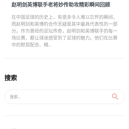
赵明剑英博联手老将妙传助攻精彩瞬间回顾
在中国足球的历史上，有很多令人难以忘怀的瞬间，
而赵明剑和英博的合作无疑是其中最具代表性的一部
分。作为曾经的足坛传奇，赵明剑和英博联手的每一
场比赛，都让球迷感受到了足球的魅力。他们在比赛
中的默契配合、精...
搜索
搜索...