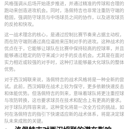
风格强调从后场开始逐步推进，并通过精准的传球和合理的
跑动来创造进攻机会。同时，洛佩特吉也非常注重防守端的
稳固，强调防守球员与中场球员之间的协作，以及进攻球员
的反抢和快攻。
这一战术理念的核心，是通过控制比赛节奏来占据主动权，
而在防守端则通过高位逼抢来压制对手的进攻。这种战术的
优点在于，它能够让球队在比赛中保持较高的控球率，并且
能够通过稳定的防守来减少对手的反击机会。尤其是在面对
实力相近或较强的对手时，这种打法能够最大化球队的整体
优势。
对于西汉姆联来说，洛佩特吉的战术风格将是一种全新的尝
试。此前，西汉姆联在战术上较为保守，更多依赖快速反击
和体能优势。但洛佩特吉的到来，意味着球队将更注重控球
与攻防转换，这也要求球员在技术和配合上有更高的要求。
对于球队的阵容来说，这种变化将是一次全方位的挑战，如
何在洛佩特吉的指引下快速适应新的战术体系，将是决定球
队未来成败的关键。