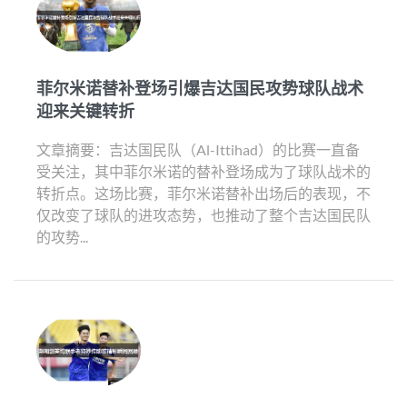
菲尔米诺替补登场引爆吉达国民攻势球队战术
迎来关键转折
文章摘要：吉达国民队（Al-Ittihad）的比赛一直备
受关注，其中菲尔米诺的替补登场成为了球队战术的
转折点。这场比赛，菲尔米诺替补出场后的表现，不
仅改变了球队的进攻态势，也推动了整个吉达国民队
的攻势...