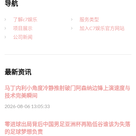
导航
了解c7娱乐
服务类型
项目展示
加入C7娱乐官方网站
公司新闻
最新资讯
马丁内利小角度冷静推射破门阿森纳边锋上演速度与
技术完美瞬间
2026-08-06 13:05:33
零进球出局背后中国男足亚洲杯再陷低谷谁该为失落
的足球梦想负责