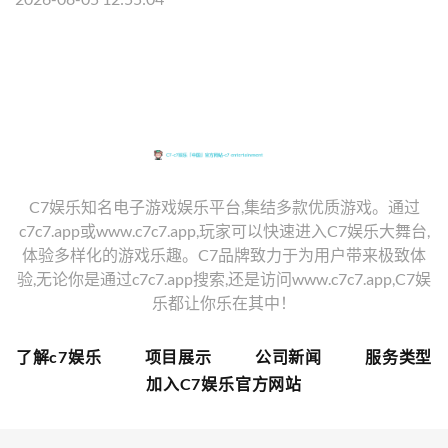
C7娱乐知名电子游戏娱乐平台,集结多款优质游戏。通过
c7c7.app或www.c7c7.app,玩家可以快速进入C7娱乐大舞台,
体验多样化的游戏乐趣。C7品牌致力于为用户带来极致体
验,无论你是通过c7c7.app搜索,还是访问www.c7c7.app,C7娱
乐都让你乐在其中！
了解c7娱乐
项目展示
公司新闻
服务类型
加入C7娱乐官方网站