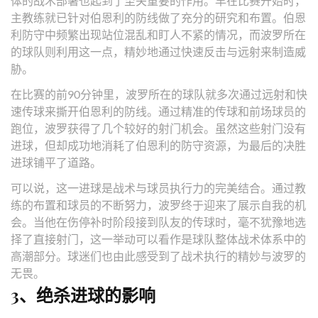
体的战术部署也起到了至关重要的作用。早在比赛开始时，
主教练就已针对伯恩利的防线做了充分的研究和布置。伯恩
利防守中频繁出现站位混乱和盯人不紧的情况，而波罗所在
的球队则利用这一点，精妙地通过快速反击与远射来制造威
胁。
在比赛的前90分钟里，波罗所在的球队就多次通过远射和快
速传球来撕开伯恩利的防线。通过精准的传球和前场球员的
跑位，波罗获得了几个较好的射门机会。虽然这些射门没有
进球，但却成功地消耗了伯恩利的防守资源，为最后的决胜
进球铺平了道路。
可以说，这一进球是战术与球员执行力的完美结合。通过教
练的布置和球员的不断努力，波罗终于迎来了展示自我的机
会。当他在伤停补时阶段接到队友的传球时，毫不犹豫地选
择了直接射门，这一举动可以看作是球队整体战术体系中的
高潮部分。球迷们也由此感受到了战术执行的精妙与波罗的
无畏。
3、绝杀进球的影响