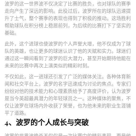
波罗的这一世界波不仅决定了比赛的胜负，也对球队的赛季
走向产生了深远的影响。此役过后，波罗所在的球队迅速提
升了士气，整个赛季的表现也得到了积极的推动。这场胜利
帮助球队在积分榜上稳居前列，为后续的比赛打下了坚实的
基础。
此外，这个进球也使波罗的个人声誉大增，他不仅成为了球
队的英雄，也让更多的球迷认识了他的天赋和实力。球迷们
通过这一瞬间看到了波罗的巨大潜力，甚至开始期待他能在
未来的比赛中再次上演类似的精彩时刻。
不仅如此，这一进球还引发了广泛的媒体关注。各种体育新
闻和社交平台上，波罗的名字迅速成为讨论的焦点。专家们
纷纷对他的技术能力和心理素质给予了高度评价，认为波罗
是当今英超最具潜力的年轻球员之一。这种媒体的聚焦，不
仅让波罗在球场内外收获了荣誉，也为他未来的职业生涯铺
平了道路。
4、波罗的个人成长与突破
波罗的世界波绝杀不仅仅是一次比赛中的精彩表现，更是他