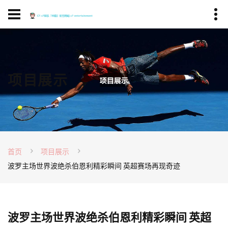
项目展示
首页
项目展示
波罗主场世界波绝杀伯恩利精彩瞬间 英超赛场再现奇迹
波罗主场世界波绝杀伯恩利精彩瞬间 英超