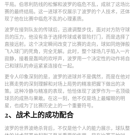
平局。伯恩利防线的松懈和波罗的临危不乱，成就了这场比
赛的最终结局。这一进球不仅展示了波罗的个人技术，还体
现了他在比赛中临危不乱的心理素质。
波罗在接到队友的传球后，迅速调整步伐，面对对方防守球
员的压力，他没有急于选择传球或者冒险打门，而是选择了
直接远射。这个决定瞬间改变了比赛的走向，球如同炮弹般
飞入球门的死角，完全无解。此时，整个球场几乎陷入一片
寂静，接着是轰鸣的欢呼声，波罗用一个决定性的动作将自
己和球队的命运紧紧连接在一起。
更令人印象深刻的是，波罗的进球并不是偶然，而是在他对
比赛走势的深刻理解和对场上局势的精准把握下做出的决
策。这种冷静与精准的表现，恰恰体现了波罗作为一名顶级
球员的成熟与果敢。在这一刻，他不仅是场上最耀眼的明
星，也成为了比赛历史上的一个重要符号。
2、战术上的成功配合
波罗的世界波绝杀背后，不仅是他个人的能力展示，球队整