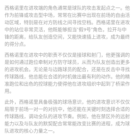
西格诺里在进攻端的角色通常是球队的攻击发起点之一。他
作为前锋或攻击型中场，常常在比赛中出现在前场的自由活
动区域，特别是在对方防线之间寻找空档。西格诺里在进攻
中的站位非常灵活，他既能够担当“假9号”角色，拉开与中
锋的距离，给队友创造空间，又能快速插上进攻，成为最终
的得分点。
西格诺里在进攻中的职责不仅仅是接球和射门，他更强调的
是如何通过跑位牵制对方防守球员，从而为队友创造出更多
的进攻机会。无论是与边路球员的配合，还是在反击中寻找
传球路线，他总能在合适的时机做出最有利的动作。他的精
准跑位和出色的控球能力使得他在进攻组织中起到了桥梁作
用。
此外，西格诺里具备极强的球场意识，他的进攻意识不仅仅
局限于前场一对一的对抗中，他还能在关键时刻选择合适的
传球路线，调动全队的进攻节奏。例如，他在禁区外的远射
能力以及与队友的默契配合常常能改变比赛的进程，成为球
队进攻的核心力量之一。