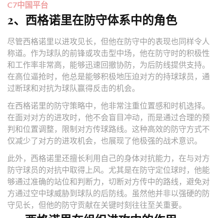
C7中国平台
2、西格诺里在防守体系中的角色
尽管西格诺里以进攻见长，但他在防守中的表现也同样令人
称道。作为球队的前锋或攻击型中场，他在防守时的积极性
和工作率非常高，能够迅速回撤协防，为后防线提供支持。
在高位逼抢时，他总是能够积极地压迫对方的持球球员，通
过断球和对抗为球队赢得反击的机会。
在西格诺里的防守策略中，他非常注重位置感和时机选择。
在面对对方的进攻时，他不会盲目冲动，而是通过合理的预
判和位置调整，限制对方传球路线。这种高效的防守方式不
仅减少了对方的进攻机会，也展现了他极强的战术意识。
此外，西格诺里还擅长利用自己的身体对抗能力，在与对方
防守球员的对抗中取得上风。尤其是在防守定位球时，他能
够通过准确的站位和判断力，切断对方传中的路线，避免对
方通过空中球威胁到球队的后防线。虽然他并非以强硬的防
守见长，但他的防守贡献在关键时刻往往至关重要。