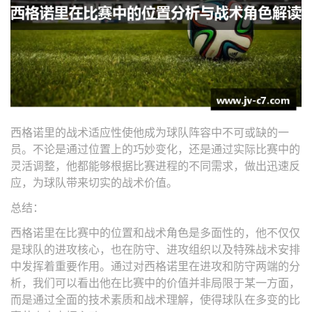
西格诺里的战术适应性使他成为球队阵容中不可或缺的一
员。不论是通过位置上的巧妙变化，还是通过实际比赛中的
灵活调整，他都能够根据比赛进程的不同需求，做出迅速反
应，为球队带来切实的战术价值。
总结：
西格诺里在比赛中的位置和战术角色是多面性的，他不仅仅
是球队的进攻核心，也在防守、进攻组织以及特殊战术安排
中发挥着重要作用。通过对西格诺里在进攻和防守两端的分
析，我们可以看出他在比赛中的价值并非局限于某一方面，
而是通过全面的技术素质和战术理解，使得球队在多变的比