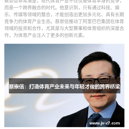
蔡崇信非常清楚，现代体育产业不仅仅是体育本身的竞争，
而是一个跨界融合的时代。他意识到，只有通过科技、娱
乐、传媒等领域的整合，才能创造出更加多元化、具有长期
竞争力的体育产业生态。蔡崇信推动了阿里巴巴集团在体育
领域的投资和合作，尤其是与大型赛事和体育组织的深度合
作，为体育产业注入了更多的创新元素。