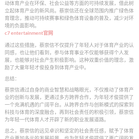
动体育产业在环保、社会公益等方面的可持续发展，借此树
立起体育产业的新风尚。蔡崇信还在全球范围内推广绿色体
育理念，推动可持续赛事和绿色体育设备的普及，减少对环
境的负面影响。
c7 entertainment官网
通过这些措施，蔡崇信不仅提升了年轻人对于体育产业的认
同感，也让他们看到，参与体育事业不仅能够获得个人发
展，也能够对社会产生积极影响。这种双重价值的理念，激
励了大量年轻才俊投身到体育产业中。
总结：
蔡崇信通过自身的商业智慧和战略眼光，不仅推动了体育产
业的创新与发展，更通过多方跨界合作，为年轻才俊提供了
一个充满机遇的广阔平台。从跨界合作与创新模式的探索到
科技与体育的深度融合，再到社会责任的积极引领，蔡崇信
为年轻一代体育人才开辟了新的职业发展道路。
总之，蔡崇信的远见卓识和坚定的社会责任感，赋予了体育
产业更加多元的发展前景，也为年轻才俊提供了更广阔的发