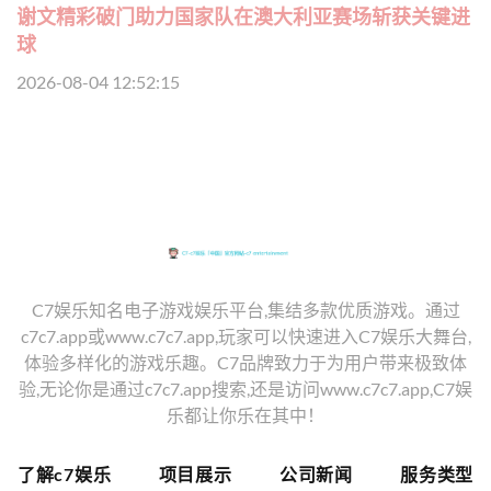
谢文精彩破门助力国家队在澳大利亚赛场斩获关键进
球
2026-08-04 12:52:15
C7娱乐知名电子游戏娱乐平台,集结多款优质游戏。通过
c7c7.app或www.c7c7.app,玩家可以快速进入C7娱乐大舞台,
体验多样化的游戏乐趣。C7品牌致力于为用户带来极致体
验,无论你是通过c7c7.app搜索,还是访问www.c7c7.app,C7娱
乐都让你乐在其中！
了解c7娱乐
项目展示
公司新闻
服务类型