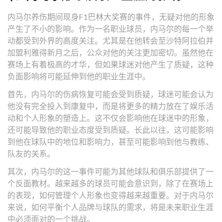
内马尔养伤期间现身F1巴林大奖赛的事件，无疑对他的形象
产生了不小的影响。作为一名职业球员，内马尔的每一个举
动都受到外界的高度关注。尤其是在他转会至沙特阿拉伯并
加盟利雅得新月之后，公众对他的关注更加密切。虽然他在
赛场上有着极高的才华，但如果球迷对他产生了质疑，这种
负面影响将可能延伸到他的职业生涯中。
首先，内马尔的伤病恢复可能会受到质疑，球迷可能会认为
他没有完全投入到康复中，而是将更多的精力放在了娱乐活
动和个人形象的塑造上。这不仅会影响他在球迷中的形象，
还可能导致他的职业态度受到质疑。长此以往，这可能影响
到他在球队中的地位和影响力，甚至可能影响到他与教练、
队友的关系。
其次，内马尔的这一事件可能为其他球队和俱乐部提供了一
个反面教材。越来越多的球员可能会意识到，除了在赛场上
的表现，如何管理个人形象也变得越来越重要。对于内马尔
来说，如何平衡个人品牌与球队的需求，将是未来职业生涯
中必须面对的一个挑战。