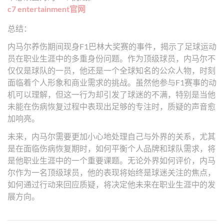
c7 entertainment官网
总结：
内马尔养伤期间现身F1巴林大奖赛的事件，揭示了足球运动
员在职业生涯中的多重身份问题。作为顶级球员，内马尔不
仅仅是球队的一员，他还是一个全球知名的公众人物，时刻
面临着个人形象和商业需求的挑战。虽然他参与F1赛事的动
机可以理解，但这一行为却引发了球迷的不满，特别是当他
未能在伤病恢复过程中表现出足够的专注时，质疑的声音愈
加响亮。
未来，内马尔需要更加小心地处理自己与外界的关系，尤其
是在面临伤病恢复期时，如何平衡个人品牌和球队需求，将
是他职业生涯中的一个重要课题。无论外界如何评价，内马
尔作为一名顶级球员，他的表现将始终是球迷关注的焦点，
如何通过行动来回应质疑，将决定他未来在职业生涯中的发
展方向。