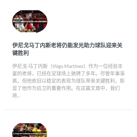
伊尼戈马丁内斯老将仍能发光助力球队迎来关
键胜利
伊尼戈·马丁内斯（Iñigo Martínez）作为一位经验丰
富的老将，已经在足球场上驰骋了多年。尽管年事渐
高，但他依旧以稳定的表现为球队带来关键胜利，彰
显了他作为后卫的重要作用。在这篇文章中，我们
将...