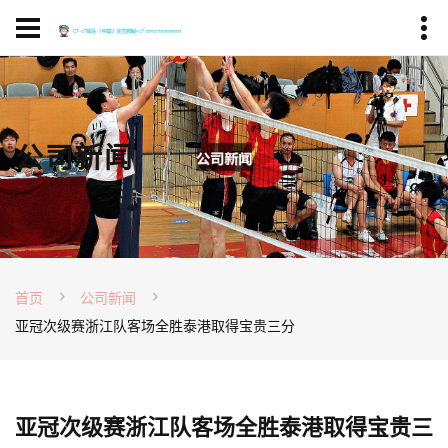
公司新闻
首页
公司新闻
亚冠次级赛浙江队客场全胜泰港取得宝贵三分
亚冠次级赛浙江队客场全胜泰港取得宝贵三