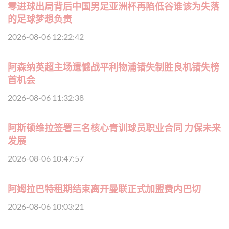
零进球出局背后中国男足亚洲杯再陷低谷谁该为失落
的足球梦想负责
2026-08-06 12:22:42
阿森纳英超主场遗憾战平利物浦错失制胜良机错失榜
首机会
2026-08-06 11:32:38
阿斯顿维拉签署三名核心青训球员职业合同 力保未来
发展
2026-08-06 10:47:57
阿姆拉巴特租期结束离开曼联正式加盟费内巴切
2026-08-06 10:03:21