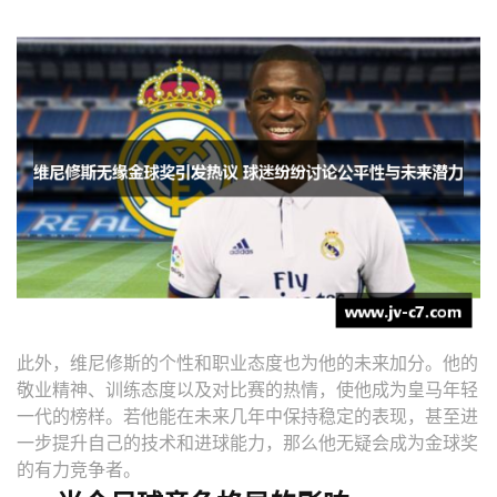
此外，维尼修斯的个性和职业态度也为他的未来加分。他的
敬业精神、训练态度以及对比赛的热情，使他成为皇马年轻
一代的榜样。若他能在未来几年中保持稳定的表现，甚至进
一步提升自己的技术和进球能力，那么他无疑会成为金球奖
的有力竞争者。