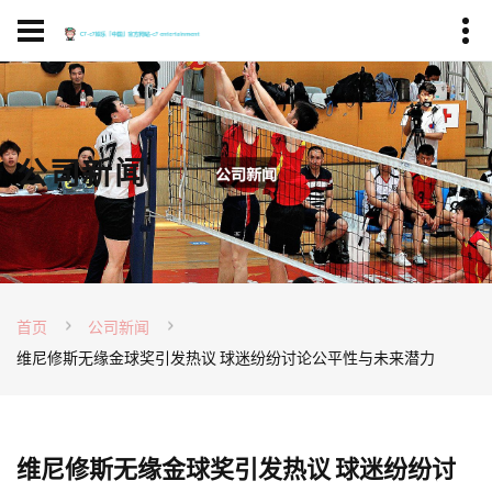
公司新闻
首页
公司新闻
维尼修斯无缘金球奖引发热议 球迷纷纷讨论公平性与未来潜力
维尼修斯无缘金球奖引发热议 球迷纷纷讨