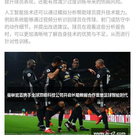
提升球员表现，还能有效减少过度训练带来的伤病风险。
人工智能技术还可以通过模拟分析帮助球员提升技术能力。
例如系统能够通过视频分析识别球员在传球、射门或防守中
的动作细节，并提出改进建议。球员在观看这些分析报告
时，可以更加清晰地了解自身技术的优势与不足，从而进行
针对性训练。