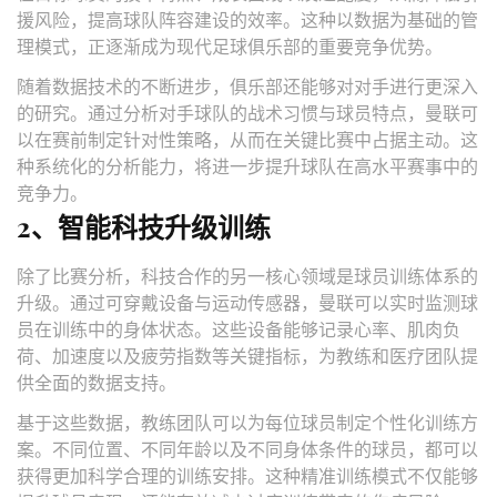
援风险，提高球队阵容建设的效率。这种以数据为基础的管
理模式，正逐渐成为现代足球俱乐部的重要竞争优势。
随着数据技术的不断进步，俱乐部还能够对对手进行更深入
的研究。通过分析对手球队的战术习惯与球员特点，曼联可
以在赛前制定针对性策略，从而在关键比赛中占据主动。这
种系统化的分析能力，将进一步提升球队在高水平赛事中的
竞争力。
2、智能科技升级训练
除了比赛分析，科技合作的另一核心领域是球员训练体系的
升级。通过可穿戴设备与运动传感器，曼联可以实时监测球
员在训练中的身体状态。这些设备能够记录心率、肌肉负
荷、加速度以及疲劳指数等关键指标，为教练和医疗团队提
供全面的数据支持。
基于这些数据，教练团队可以为每位球员制定个性化训练方
案。不同位置、不同年龄以及不同身体条件的球员，都可以
获得更加科学合理的训练安排。这种精准训练模式不仅能够