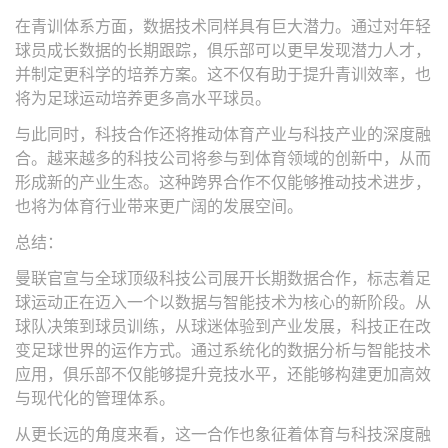
在青训体系方面，数据技术同样具有巨大潜力。通过对年轻
球员成长数据的长期跟踪，俱乐部可以更早发现潜力人才，
并制定更科学的培养方案。这不仅有助于提升青训效率，也
将为足球运动培养更多高水平球员。
与此同时，科技合作还将推动体育产业与科技产业的深度融
合。越来越多的科技公司将参与到体育领域的创新中，从而
形成新的产业生态。这种跨界合作不仅能够推动技术进步，
也将为体育行业带来更广阔的发展空间。
总结：
曼联官宣与全球顶级科技公司展开长期数据合作，标志着足
球运动正在迈入一个以数据与智能技术为核心的新阶段。从
球队决策到球员训练，从球迷体验到产业发展，科技正在改
变足球世界的运作方式。通过系统化的数据分析与智能技术
应用，俱乐部不仅能够提升竞技水平，还能够构建更加高效
与现代化的管理体系。
从更长远的角度来看，这一合作也象征着体育与科技深度融