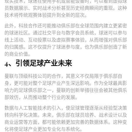
现实技术，球迷在使用手机或智能设备时，可以看到虚拟球
员数据展示、实时战术分析甚至历史经典瞬间的重现。这种
技术将传统观赛体验提升到全新的层次。
此外，科技合作还可能推动俱乐部在全球范围内建立更紧密
的球迷社区。通过社交平台与数字会员系统，球迷可以参与
线上活动、互动投票以及虚拟赛事体验，从而增强对俱乐部
的归属感。这不仅提升了球迷参与度，也为俱乐部创造了新
的商业价值。
4、引领足球产业未来
曼联与顶级科技公司的合作，其意义不仅局限于俱乐部自
身，更可能对整个足球产业产生深远影响。作为全球最具影
响力的足球俱乐部之一，曼联的创新举措往往会被其他俱乐
部效仿，从而推动整个行业的发展。
数据与人工智能技术的引入，使足球管理逐渐从经验型决策
转向科学化决策。未来，俱乐部在球员培养、战术设计以及
商业运营等方面，都可能依赖更加完善的数据体系。这种变
化将使足球产业更加专业化与系统化。