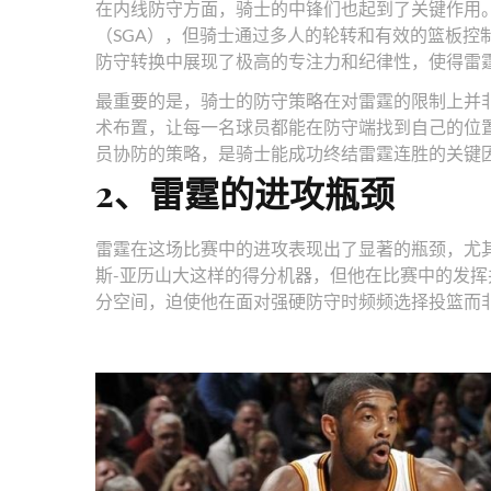
在内线防守方面，骑士的中锋们也起到了关键作用。
（SGA），但骑士通过多人的轮转和有效的篮板控
防守转换中展现了极高的专注力和纪律性，使得雷
最重要的是，骑士的防守策略在对雷霆的限制上并
术布置，让每一名球员都能在防守端找到自己的位
员协防的策略，是骑士能成功终结雷霆连胜的关键
2、雷霆的进攻瓶颈
雷霆在这场比赛中的进攻表现出了显著的瓶颈，尤
斯-亚历山大这样的得分机器，但他在比赛中的发挥
分空间，迫使他在面对强硬防守时频频选择投篮而