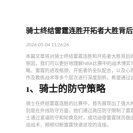
骑士终结雷霆连胜开拓者大胜背后
2026-05-04 11:26:26
本篇文章将对骑士终结雷霆连胜和开拓者大胜背后
原因，我们可以更好地理解NBA比赛中的战术博弈
略，雷霆的进攻瓶颈，开拓者的全队配合，以及心
作及教练战术等多个层次进行深度剖析。希望通过
1、骑士的防守策略
骑士在终结雷霆连胜的比赛中，首先展现出了强大
别是在外线防守方面，他们通过高压防守限制了雷
士通过紧逼防守和轮换及时，成功迫使雷霆球员做
迫战术，频频切断雷霆快速进攻的连接。