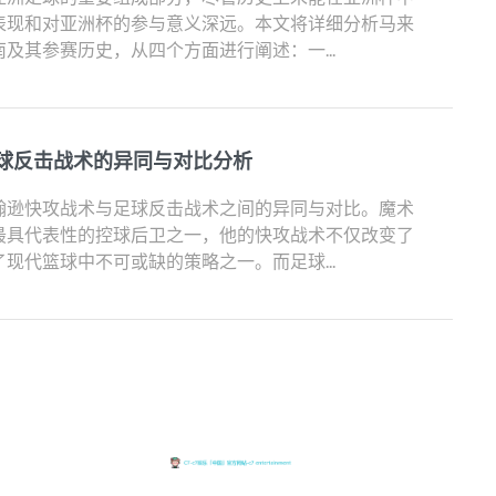
表现和对亚洲杯的参与意义深远。本文将详细分析马来
及其参赛历史，从四个方面进行阐述：一...
球反击战术的异同与对比分析
翰逊快攻战术与足球反击战术之间的异同与对比。魔术
最具代表性的控球后卫之一，他的快攻战术不仅改变了
现代篮球中不可或缺的策略之一。而足球...