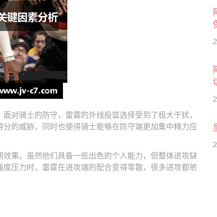
2
2
。面对骑士的防守，雷霆的外线投篮选择受到了极大干扰，
得分的威胁，同时也使得骑士能够在防守端更加集中精力应
2
期效果。虽然他们具备一些出色的个人能力，但整体进攻缺
强度压力时，雷霆在进攻端的配合变得零散，很多进攻都依