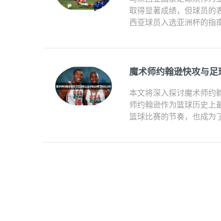
取得显著成绩，但球员的
西亚球员入选亚洲杯的指南
魔术师约翰逊快攻与足
本文将深入探讨魔术师约
师约翰逊作为篮球历史上
篮球比赛的节奏，也成为了