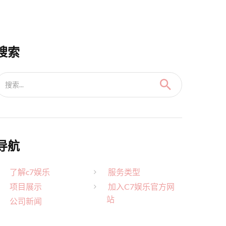
搜索
搜索...
导航
了解c7娱乐
服务类型
项目展示
加入C7娱乐官方网
站
公司新闻