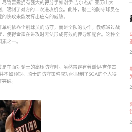
尽管雷霆拥有强大的得分手如谢伊·吉尔杰斯-亚历山大
制，限制了对方的二次进攻机会。此外，骑士的防守球员在
霆的快攻未能发挥出应有的威胁。
非单纯依靠个别球员的防守，而是全队的协作。教练通过战
置，使得雷霆在进攻时无法形成有效的传导和配合。这种全
因素之一。
2
其是在面对骑士的高压防守时。虽然雷霆有着谢伊·吉尔杰
并不如预期。骑士的防守策略成功地限制了SGA的个人得
非突破。
2
2