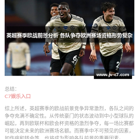
总结：
C7娱乐入口
综上所述，英超赛季的欧战前景竞争异常激烈，各队之间的
争夺充满不确定性。从传统豪门的状态波动到中小型球队的
崛起，再到欧联杯和欧会杯资格的激烈争夺，每一场比赛都
可能决定未来的欧洲赛场名额。而赛季中不可预见的因素，
如伤病和转会等，也将成为影响各队前景的重要因素。