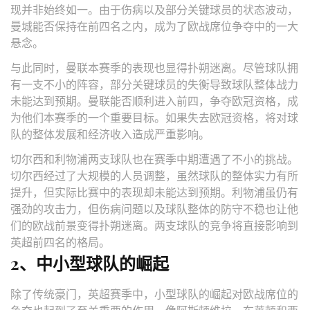
现并非始终如一。由于伤病以及部分关键球员的状态波动，
曼城能否保持在前四名之内，成为了欧战席位争夺中的一大
悬念。
与此同时，曼联本赛季的表现也显得扑朔迷离。尽管球队拥
有一支不小的阵容，部分关键球员的失衡导致球队整体战力
未能达到预期。曼联能否顺利进入前四，争夺欧冠资格，成
为他们本赛季的一个重要目标。如果失去欧冠资格，将对球
队的整体发展和经济收入造成严重影响。
切尔西和利物浦两支球队也在赛季中期遭遇了不小的挑战。
切尔西经过了大规模的人员调整，虽然球队的整体实力有所
提升，但实际比赛中的表现却未能达到预期。利物浦虽仍有
强劲的攻击力，但伤病问题以及球队整体的防守不稳也让他
们的欧战前景变得扑朔迷离。两支球队的竞争将直接影响到
英超前四名的格局。
2、中小型球队的崛起
除了传统豪门，英超赛季中，小型球队的崛起对欧战席位的