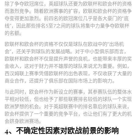
除了争夺欧冠席位，英超球队还要为欧联杯和欧会杯的资格
而激烈竞争。随着欧洲赛事的扩容，欧联和欧会杯的资格争
夺变得更加激烈。前四名的欧冠席位几乎是各大豪门的“底
线”，因此那些排名5至7之间的球队将集中力量争夺欧联杯
的名额。
欧联杯和欧会杯的资格不仅仅是球队在欧战中的“出场机
会”，还关乎到球队的发展战略。对于中小型俱乐部而言，
欧联杯和欧会杯不仅是提升声誉的良机，也能带来丰厚的奖
金收入，这对于财力并不雄厚的球队来说尤为重要。例如，
西汉姆联上赛季凭借欧联杯的出色表现，不仅收获了大量的
商业合作，还提升了俱乐部在国际市场上的影响力。
与此同时，欧会杯作为新设立的赛事，其参赛队伍的整体水
平相对较低，但也给予了那些联赛排名较低的球队一个实现
欧洲梦想的机会。对于英超联赛中的排名靠后的球队来说，
欧会杯提供了一个重要的竞争平台，也让他们有了更大的机
会跻身欧洲赛场。
4、不确定性因素对欧战前景的影响