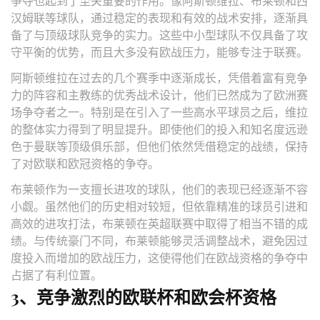
争夺也起到了至关重要的作用。像阿斯顿维拉、布莱顿和西
汉姆联等球队，通过稳定的表现和有效的战术安排，逐渐具
备了与顶级球队竞争的实力。这些中小型球队不仅具备了攻
守平衡的优势，而且大多没有欧战压力，能够专注于联赛。
阿斯顿维拉在过去的几个赛季中逐渐成长，凭借着富有竞争
力的阵容和主教练的优秀战术设计，他们已然成为了欧洲赛
场争夺者之一。特别是在引入了一些高水平球员之后，维拉
的整体实力得到了明显提升。即使他们的投入和知名度远逊
色于曼联等顶级俱乐部，但他们依然凭借稳定的战绩，保持
了对欧联和欧冠资格的争夺。
布莱顿作为一支擅长进攻的球队，他们的表现已经逐渐不容
小觑。虽然他们的历史相对较短，但依靠精准的球员引进和
高效的进攻打法，布莱顿在英超联赛中取得了相当不错的成
绩。与传统豪门不同，布莱顿能够灵活调整战术，避免因过
度投入而增加的欧战压力，这使得他们在欧战资格的争夺中
占据了有利位置。
3、竞争激烈的欧联杯和欧会杯资格