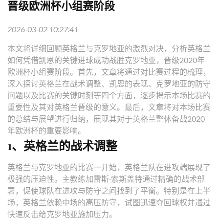
晋级欧洲杯小组赛阶段
2026-03-02 10:27:41
本文将详细回顾英格兰与克罗地亚的激烈对决，分析英格兰
如何凭借凯恩的关键进球成功战胜克罗地亚，晋级2020年
欧洲杯小组赛阶段。首先，文章将通过对比赛过程的梳理，
深入探讨英格兰在战术调整、凯恩的表现、克罗地亚的防守
问题以及比赛的关键时刻等四个方面，逐步揭示本场比赛的
重要性及其对英格兰晋级的意义。最后，文章将对本场比赛
的总结与展望进行归纳，展现其对于英格兰整体备战2020
年欧洲杯的重要影响。
1、英格兰的战术调整
英格兰与克罗地亚的比赛一开始，英格兰队在进攻端展现了
极强的压迫性。主教练加雷斯·索斯盖特通过精确的战术部
署，促使球队在进攻与防守之间找到了平衡。特别是在上半
场，英格兰依赖中场的高压防守，试图迅速夺回球权并通过
快速反击给克罗地亚施加压力。