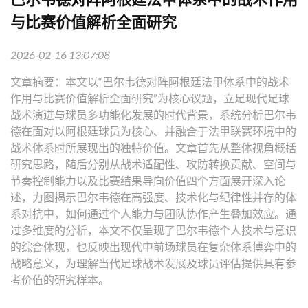
与比赛价值解析全面研究
2026-02-16 13:07:08
文章摘要：本文以“巴尔韦德对阵阿根廷法甲体系中的战术
作用与比赛价值解析全面研究”为核心议题，立足现代足球
战术演进与球员多功能化发展的时代背景，系统分析巴尔韦
德在面对以阿根廷球员为核心、并融合于法甲联赛环境中的
战术体系时所展现出的独特价值。文章首先从整体视角概括
研究思路，随后分别从战术适配性、攻防转换贡献、空间与
节奏控制能力以及比赛结果导向价值四个方面展开深入论
述，力图揭示巴尔韦德在高强度、技术化与纪律性并存的体
系对抗中，如何通过个人能力与团队协作产生叠加效应。通
过多维度的分析，本文不仅呈现了巴尔韦德个人技术与意识
的综合体现，也反映出现代中前场球员在复杂体系博弈中的
战略意义，为理解当代足球战术发展及球员评估提供具有参
考价值的研究样本。