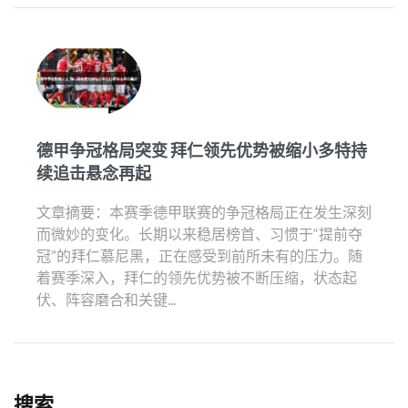
德甲争冠格局突变 拜仁领先优势被缩小多特持
续追击悬念再起
文章摘要：本赛季德甲联赛的争冠格局正在发生深刻
而微妙的变化。长期以来稳居榜首、习惯于“提前夺
冠”的拜仁慕尼黑，正在感受到前所未有的压力。随
着赛季深入，拜仁的领先优势被不断压缩，状态起
伏、阵容磨合和关键...
搜索