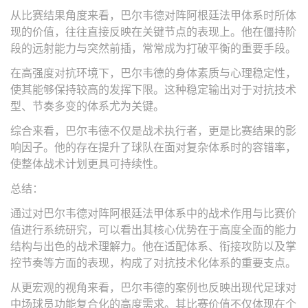
从比赛结果角度来看，巴尔韦德对阵阿根廷法甲体系时所体
现的价值，往往直接反映在关键节点的表现上。他在僵持阶
段的远射能力与突然前插，常常成为打破平衡的重要手段。
在高强度对抗环境下，巴尔韦德的身体素质与心理稳定性，
使其能够保持较高的发挥下限。这种稳定输出对于对抗技术
型、节奏多变的体系尤为关键。
综合来看，巴尔韦德不仅是战术执行者，更是比赛结果的影
响因子。他的存在提升了球队在面对复杂体系时的容错率，
使整体战术计划更具可持续性。
总结：
通过对巴尔韦德对阵阿根廷法甲体系中的战术作用与比赛价
值进行系统研究，可以看出其核心优势在于高度全面的能力
结构与出色的战术理解力。他在适配体系、衔接攻防以及掌
控节奏等方面的表现，构成了对抗技术化体系的重要支点。
从更宏观的视角来看，巴尔韦德的案例也反映出现代足球对
中场球员功能复合化的高度需求。其比赛价值不仅体现在个