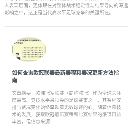
人表现层面，更体现在对整体战术稳定性与结果导向的深远
影响之中，这正是当代高水平足球竞争的关键所在。
如何查询欧冠联赛最新赛程和赛况更新方法指
南
文章摘要：欧洲冠军联赛（简称欧冠）作为全球关注
度最高、竞技水平最顶尖的足球赛事之一，其赛程安
排与赛况变化始终牵动着无数球迷的心。随着信息技
术的发展，获取欧冠最新赛程和比赛结果的渠道日益
丰富，但信息来源...