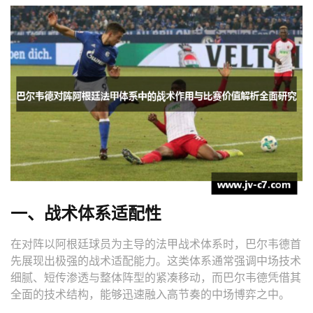
一、战术体系适配性
在对阵以阿根廷球员为主导的法甲战术体系时，巴尔韦德首
先展现出极强的战术适配能力。这类体系通常强调中场技术
细腻、短传渗透与整体阵型的紧凑移动，而巴尔韦德凭借其
全面的技术结构，能够迅速融入高节奏的中场博弈之中。