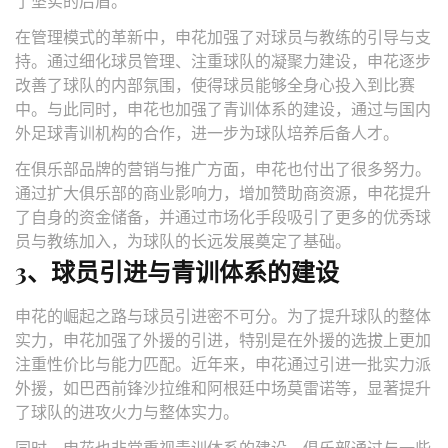
了坚实的后盾。
在管理模式的革新中，申花加强了对球员与教练的引导与支
持。通过细化球员管理、注重球队的凝聚力建设，申花逐步
改善了球队的内部氛围，使得球员能够全身心投入到比赛
中。与此同时，申花也加强了青训体系的建设，通过与国内
外足球青训机构的合作，进一步为球队培养后备人才。
在俱乐部品牌的营销与推广方面，申花也付出了很多努力。
通过扩大俱乐部的商业影响力，增加赞助商资源，申花提升
了自身的资金储备，并通过市场化手段吸引了更多的优秀球
员与教练加入，为球队的长远发展奠定了基础。
3、球员引进与青训体系的建设
申花的崛起之路与球员引进密不可分。为了提升球队的整体
实力，申花加强了外援的引进，特别是在外援的选拔上更加
注重性价比与能力匹配。近年来，申花通过引进一批实力派
外援，如巴西前锋沙拉维和阿根廷中场莫雷诺等，显著提升
了球队的进攻火力与整体实力。
同时，申花也非常重视青训体系的建设。俱乐部通过与一些