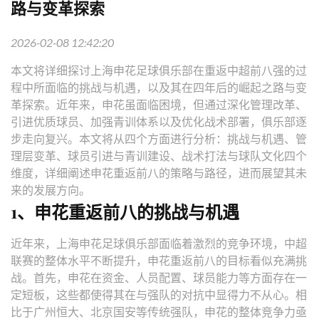
路与变革探索
2026-02-08 12:42:20
本文将详细探讨上海申花足球俱乐部在重返中超前八强的过
程中所面临的挑战与机遇，以及其在四年后的崛起之路与变
革探索。近年来，申花虽面临困境，但通过深化管理改革、
引进优质球员、加强青训体系以及优化战术部署，俱乐部逐
步走向复兴。本文将从四个方面进行分析：挑战与机遇、管
理层变革、球员引进与青训建设、战术打法与球队文化四个
维度，详细阐述申花重返前八的策略与路径，进而展望其未
来的发展方向。
1、申花重返前八的挑战与机遇
近年来，上海申花足球俱乐部面临着激烈的竞争环境，中超
联赛的整体水平不断提升，申花重返前八的目标看似充满挑
战。首先，申花在资金、人员配置、球员能力等方面存在一
定短板，这些都使得其在与强队的对抗中显得力不从心。相
比于广州恒大、北京国安等传统强队，申花的整体竞争力亟