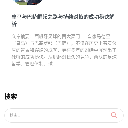
皇马与巴萨崛起之路与持续对峙的成功秘诀解
析
文章摘要：西班牙足球的两大豪门——皇家马德里
（皇马）与巴塞罗那（巴萨），不仅在历史上有着深
厚的背景和辉煌的成就，更在多年的对峙中展现出了
独特的成功秘诀。从崛起到长久的竞争，两队的足球
哲学、管理体制、球...
搜索
搜索...