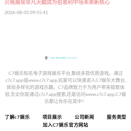
贝格展现非凡天赋成为伯恩利中场未来新核心
2026-08-05 09:55:41
C7娱乐知名电子游戏娱乐平台,集结多款优质游戏。通过
c7c7.app或www.c7c7.app,玩家可以快速进入C7娱乐大舞台,
体验多样化的游戏乐趣。C7品牌致力于为用户带来极致体
验,无论你是通过c7c7.app搜索,还是访问www.c7c7.app,C7娱
乐都让你乐在其中！
了解c7娱乐
项目展示
公司新闻
服务类型
加入C7娱乐官方网站