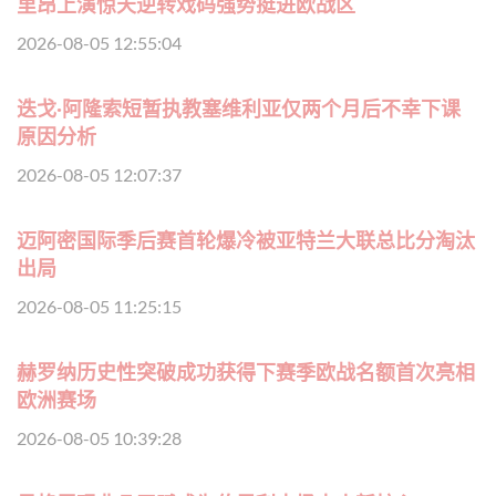
里昂上演惊天逆转戏码强势挺进欧战区
2026-08-05 12:55:04
迭戈·阿隆索短暂执教塞维利亚仅两个月后不幸下课
原因分析
2026-08-05 12:07:37
迈阿密国际季后赛首轮爆冷被亚特兰大联总比分淘汰
出局
2026-08-05 11:25:15
赫罗纳历史性突破成功获得下赛季欧战名额首次亮相
欧洲赛场
2026-08-05 10:39:28