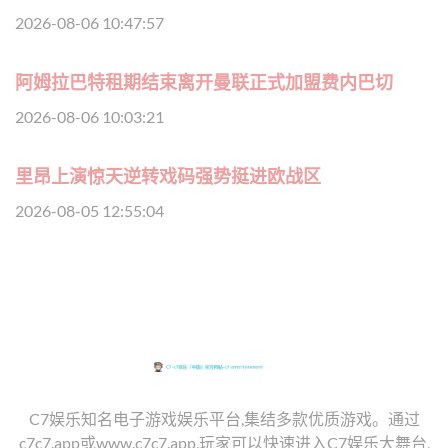
2026-08-06 10:47:57
阿姆拉巴特租期结束离开曼联正式加盟费内巴切
2026-08-06 10:03:21
里昂上演惊天逆转戏码强势挺进欧战区
2026-08-05 12:55:04
C7娱乐知名电子游戏娱乐平台,集结多款优质游戏。通过
c7c7.app或www.c7c7.app,玩家可以快速进入C7娱乐大舞台,