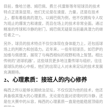
目前，像哈兰德、姆巴佩、费兰·托雷斯等年轻球员的技术
特点正逐渐显现，他们无论是在速度、力量，还是在技术
上，都有着极高的潜力。以姆巴佩为例，他不仅拥有令人叹
为观止的爆发力和速度，而且在场上的技术非常全面。通过
精准的传球和冷静的射门，姆巴佩无疑是当前最具潜力的继
任者之一。
另外，球员的技术特点不仅仅体现在身体能力上，还包括球
场上的判断力和创造力。近年来，一些年轻球员，如巴萨的
加维与佩德里，展现了与梅西相似的视野和场上智慧。相比
传统的“进球机器”，这些球员更多地注重传球与组织，往往
是球队的核心中枢，他们的出现让人对未来足坛的技术发展
充满期待。
2、心理素质：接班人的内心修养
梅西之所以能够长期统治足坛，不仅仅因为他的技术，他还
具备极其强大的心理素质。无论是在面对逆境时的冷静，还
是在大赛中的从容，梅西的心理素质一直是他能稳居顶级的