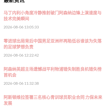
最新资讯
马丁内利小角度冷静推射破门阿森纳边锋上演速度与
技术完美瞬间
2026-08-06 13:05:33
零进球出局背后中国男足亚洲杯再陷低谷谁该为失落
的足球梦想负责
2026-08-06 12:22:42
阿森纳英超主场遗憾战平利物浦错失制胜良机错失榜
首机会
2026-08-06 11:32:38
阿斯顿维拉签署三名核心青训球员职业合同 力保未来
发展