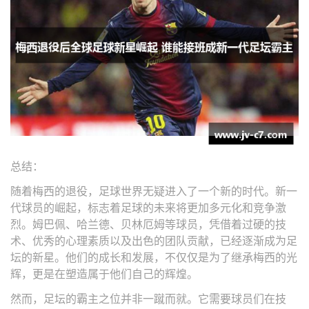
总结：
随着梅西的退役，足球世界无疑进入了一个新的时代。新一
代球员的崛起，标志着足球的未来将更加多元化和竞争激
烈。姆巴佩、哈兰德、贝林厄姆等球员，凭借着过硬的技
术、优秀的心理素质以及出色的团队贡献，已经逐渐成为足
坛的新星。他们的成长和发展，不仅仅是为了继承梅西的光
辉，更是在塑造属于他们自己的辉煌。
然而，足坛的霸主之位并非一蹴而就。它需要球员们在技