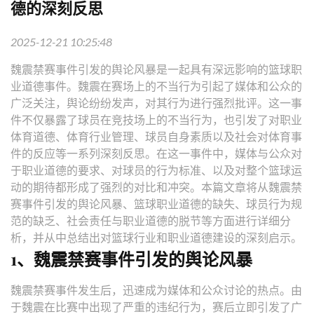
德的深刻反思
2025-12-21 10:25:48
魏震禁赛事件引发的舆论风暴是一起具有深远影响的篮球职
业道德事件。魏震在赛场上的不当行为引起了媒体和公众的
广泛关注，舆论纷纷发声，对其行为进行强烈批评。这一事
件不仅暴露了球员在竞技场上的不当行为，也引发了对职业
体育道德、体育行业管理、球员自身素质以及社会对体育事
件的反应等一系列深刻反思。在这一事件中，媒体与公众对
于职业道德的要求、对球员的行为标准、以及对整个篮球运
动的期待都形成了强烈的对比和冲突。本篇文章将从魏震禁
赛事件引发的舆论风暴、篮球职业道德的缺失、球员行为规
范的缺乏、社会责任与职业道德的脱节等方面进行详细分
析，并从中总结出对篮球行业和职业道德建设的深刻启示。
1、魏震禁赛事件引发的舆论风暴
魏震禁赛事件发生后，迅速成为媒体和公众讨论的热点。由
于魏震在比赛中出现了严重的违纪行为，赛后立即引发了广