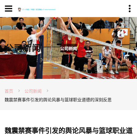
公司新闻
首页
公司新闻
魏震禁赛事件引发的舆论风暴与篮球职业道德的深刻反思
魏震禁赛事件引发的舆论风暴与篮球职业道