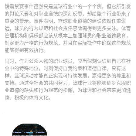
魏震禁赛事件虽然只是篮球行业中的一个个例，但它所引发
的舆论风暴和对职业道德的深刻反思，却给整个行业带来了
重要的警示。事件表明，篮球职业道德的建设依然任重道
远，球员的行为规范和社会责任感亟需得到更多关注。体育
管理机构和俱乐部应该从根本上加强球员的职业道德教育，
制定更为严格的行为规范，并且在实际操作中确保这些规范
能够得到有效执行。
同时，作为公众人物的职业球员，应当深刻认识到自己在社
会中的特殊地位，时刻保持自我约束和道德自律。只有这
样，篮球运动才能真正实现可持续发展，赢得更多的尊重和
支持。通过全社会的共同努力，篮球行业将能够逐步克服职
业道德的缺失和行为规范的松懈，为球迷和社会带来更加健
康、积极的体育文化。