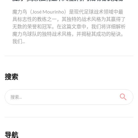
魔力鸟（José Mourinho）是现代足球战术领域中最
具标志性的教练之一，其独特的战术风格为其赢得了
无数的荣誉和冠军。在这篇文章中，我们将详细解析
魔力鸟球队的独特战术风格，并揭秘其成功的秘诀。
我们...
搜索
搜索...
导航