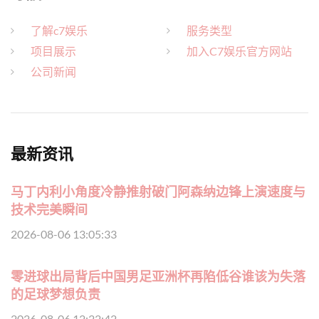
了解c7娱乐
服务类型
项目展示
加入C7娱乐官方网站
公司新闻
最新资讯
马丁内利小角度冷静推射破门阿森纳边锋上演速度与
技术完美瞬间
2026-08-06 13:05:33
零进球出局背后中国男足亚洲杯再陷低谷谁该为失落
的足球梦想负责
2026-08-06 12:22:42