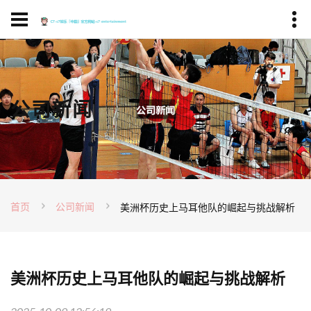
公司新闻
首页
公司新闻
美洲杯历史上马耳他队的崛起与挑战解析
美洲杯历史上马耳他队的崛起与挑战解析