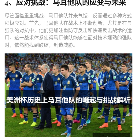
4、应对挑战：马耳他队的应变与未来
尽管面临重重挑战，马耳他队并未气馁，反而通过多种方式
积极应对。首先，马耳他队在战术上不断创新，尤其是在与
强队的对抗中，他们更加注重防守反击和快速反击战术的运
用。这一战术体系使得马耳他队能够在面对技术娴熟的强队
时，依然能找到破绽，制造威胁。