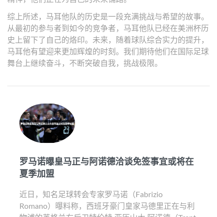
综上所述，马耳他队的历史是一段充满挑战与希望的故事。
从最初的参与者到如今的竞争者，马耳他队已经在美洲杯历
史上留下了自己的烙印。未来，随着球队综合实力的提升，
马耳他有望迎来更加辉煌的时刻。我们期待他们在国际足球
舞台上继续奋斗，不断突破自我，挑战极限。
罗马诺曝皇马正与阿诺德洽谈免签事宜或将在
夏季加盟
近日，知名足球转会专家罗马诺（Fabrizio
Romano）曝料称，西班牙豪门皇家马德里正在与利