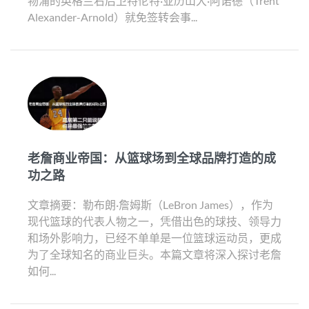
物浦的英格兰右后卫特伦特·亚历山大·阿诺德（Trent
Alexander-Arnold）就免签转会事...
老詹商业帝国：从篮球场到全球品牌打造的成
功之路
文章摘要：勒布朗·詹姆斯（LeBron James），作为
现代篮球的代表人物之一，凭借出色的球技、领导力
和场外影响力，已经不单单是一位篮球运动员，更成
为了全球知名的商业巨头。本篇文章将深入探讨老詹
如何...