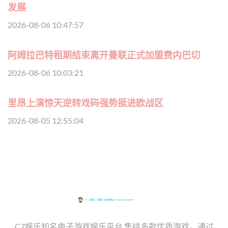
发展
2026-08-06 10:47:57
阿姆拉巴特租期结束离开曼联正式加盟费内巴切
2026-08-06 10:03:21
里昂上演惊天逆转戏码强势挺进欧战区
2026-08-05 12:55:04
C7娱乐知名电子游戏娱乐平台,集结多款优质游戏。通过