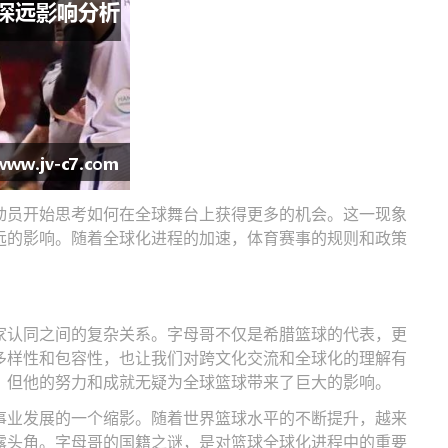
动员开始思考如何在全球舞台上获得更多的机会。这一现象
远的影响。随着全球化进程的加速，体育赛事的规则和政策
。
家认同之间的复杂关系。字母哥不仅是希腊篮球的代表，更
多样性和包容性，也让我们对跨文化交流和全球化的理解有
，但他的努力和成就无疑为全球篮球带来了巨大的影响。
事业发展的一个缩影。随着世界篮球水平的不断提升，越来
露头角。字母哥的国籍之谜，是对篮球全球化进程中的重要