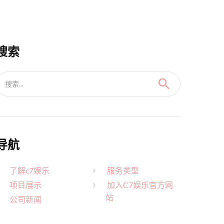
搜索
搜索...
导航
了解c7娱乐
服务类型
项目展示
加入C7娱乐官方网
站
公司新闻