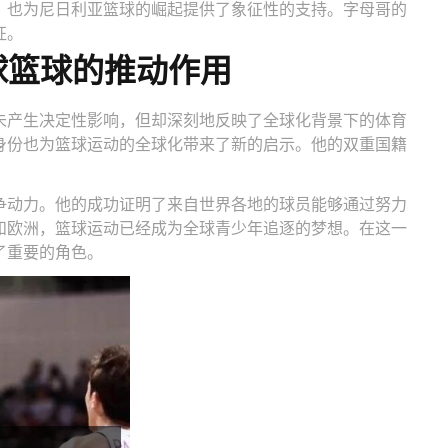
，也为尼日利亚篮球的崛起提供了象征性的支持。字母哥的
征。
球篮球的推动作用
未产生决定性影响，但却深刻地反映了全球化背景下的体育
身份也为篮球运动的全球化带来了新的启示。他的双重国籍
争动力。他的成功证明了来自世界各地的球员能够通过努力
和欧洲，篮球运动已经成为全球青少年追逐的梦想。在这一
了重要的角色。