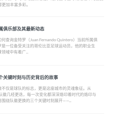
得更加丰富多彩。
属俱乐部及其最新动态
金特罗（Juan Fernando Quintero）当前所属俱
罗是一位备受关注的哥伦比亚足球运动员，他的职业生
域中有着广...
个关键时刻与历史背后的故事
徽不仅是球队的标志，更是这座城市的灵魂象征。从
的队徽几经更迭，每一次变化都深深烙印着时代的烙印与
围绕队徽更换的三个关键时刻展开——...