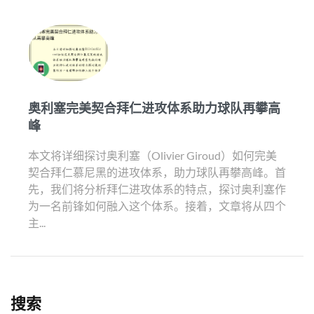
奥利塞完美契合拜仁进攻体系助力球队再攀高
峰
本文将详细探讨奥利塞（Olivier Giroud）如何完美
契合拜仁慕尼黑的进攻体系，助力球队再攀高峰。首
先，我们将分析拜仁进攻体系的特点，探讨奥利塞作
为一名前锋如何融入这个体系。接着，文章将从四个
主...
搜索