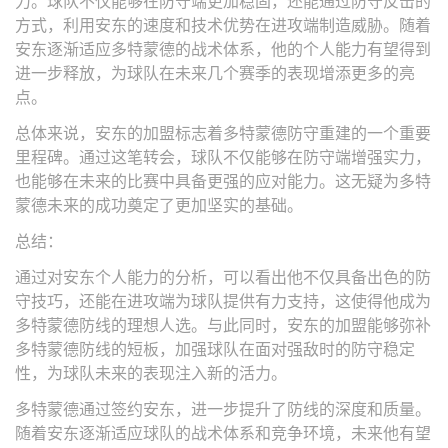
力。球队不仅能够在防守端更加稳固，还能通过防守反击的
方式，利用安东的速度和技术优势在进攻端制造威胁。随着
安东逐渐适应多特蒙德的战术体系，他的个人能力有望得到
进一步释放，为球队在未来几个赛季的表现增添更多的亮
点。
总体来说，安东的加盟标志着多特蒙德防守重建的一个重要
里程碑。通过这笔转会，球队不仅能够在防守端增强实力，
也能够在未来的比赛中具备更强的应对能力。这无疑为多特
蒙德未来的成功奠定了更加坚实的基础。
总结：
通过对安东个人能力的分析，可以看出他不仅具备出色的防
守技巧，还能在进攻端为球队提供有力支持，这使得他成为
多特蒙德防线的理想人选。与此同时，安东的加盟能够弥补
多特蒙德防线的短板，加强球队在面对强敌时的防守稳定
性，为球队未来的表现注入新的活力。
多特蒙德通过签约安东，进一步提升了防线的深度和质量。
随着安东逐渐适应球队的战术体系和竞争环境，未来他有望