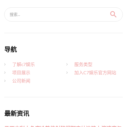
搜索...
导航
了解c7娱乐
服务类型
项目展示
加入C7娱乐官方网站
公司新闻
最新资讯