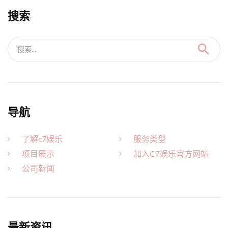
搜索
搜索...
导航
了解c7娱乐
服务类型
项目展示
加入C7娱乐官方网站
公司新闻
最新资讯