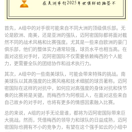
首先，A组中的对手很可能来自不同大洲的顶级俱乐部。无
论是欧洲、南美，还是亚洲的强队，迈阿密国际都将面对截
然不同的战术风格和比赛强度。尤其是一些来自欧洲的豪门
俱乐部，他们的整体实力通常较强，球员水平也相当高。在
面对这些对手时，迈阿密国际不仅需要依赖梅西的个人能
力，更需要全队的团结协作和战术执行力。
其次，A组中的一些南美球队，可能会带来特殊的挑战。南
美球队以其高强度的比赛风格和技术细腻的球员著称。迈阿
密国际在这样的对抗中，如何应对高强度的身体对抗和快节
奏的比赛将是关键。而梅西作为阿根廷人，在面对这些来自
自己故乡的对手时，也将有更多的情感因素融入比赛。
总的来说，A组的对手无论是谁，都将为迈阿密国际带来巨
大挑战。然而，凭借梅西的领导力和球队的日益成熟，迈阿
密国际也拥有不小的竞争力，有望在这个强手如云的小组中