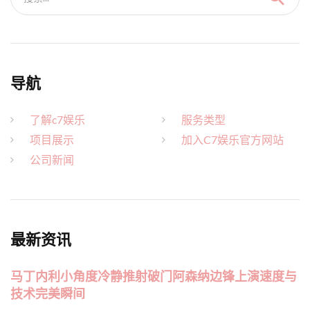
导航
了解c7娱乐
服务类型
项目展示
加入C7娱乐官方网站
公司新闻
最新资讯
马丁内利小角度冷静推射破门阿森纳边锋上演速度与
技术完美瞬间