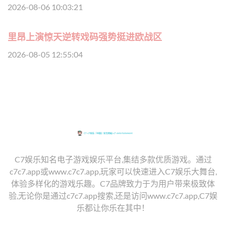
2026-08-06 10:03:21
里昂上演惊天逆转戏码强势挺进欧战区
2026-08-05 12:55:04
C7娱乐知名电子游戏娱乐平台,集结多款优质游戏。通过
c7c7.app或www.c7c7.app,玩家可以快速进入C7娱乐大舞台,
体验多样化的游戏乐趣。C7品牌致力于为用户带来极致体
验,无论你是通过c7c7.app搜索,还是访问www.c7c7.app,C7娱
乐都让你乐在其中！