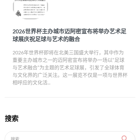
2026世界杯主办城市迈阿密宣布将举办艺术足
球展庆祝足球与艺术的融合
2026年世界杯即将在北美三国盛大举行，其中作为
重要主办城市之一的迈阿密宣布将举办一场以“足球
与艺术融合”为主题的艺术足球展，引发了全球体育
与文化界的广泛关注。这一展览不仅是一项与世界杯
相呼应的文化活...
搜索
搜索...