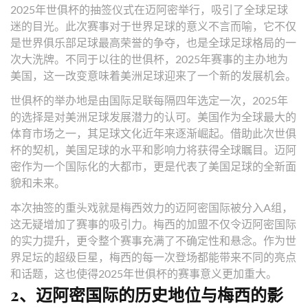
2025年世俱杯的抽签仪式在迈阿密举行，吸引了全球足球
迷的目光。此次赛事对于世界足球的意义不言而喻，它不仅
是世界俱乐部足球最高荣誉的争夺，也是全球足球格局的一
次大洗牌。不同于以往的世俱杯，2025年赛事的主办地为
美国，这一改变意味着美洲足球迎来了一个新的发展机会。
世俱杯的举办地是由国际足联每隔四年选定一次，2025年
的选择是对美洲足球发展潜力的认可。美国作为全球最大的
体育市场之一，其足球文化近年来逐渐崛起。借助此次世俱
杯的契机，美国足球的水平和影响力将获得全球瞩目。迈阿
密作为一个国际化的大都市，更是代表了美国足球的全新面
貌和未来。
本次抽签的重头戏就是梅西效力的迈阿密国际被分入A组，
这无疑增加了赛事的吸引力。梅西的加盟不仅令迈阿密国际
的实力提升，更令整个赛事充满了不确定性和悬念。作为世
界足坛的超级巨星，梅西的每一次登场都能带来不同的亮点
和话题，这也使得2025年世俱杯的赛事意义更加重大。
2、迈阿密国际的历史地位与梅西的影