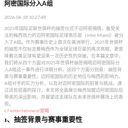
阿密国际分入A组
2026-06-18 10:27:48
2025年国际足联世俱杯的抽签仪式于迈阿密揭晓，备受关
注的梅西效力的迈阿密国际足球俱乐部（Inter Miami）被分
入了A组。作为赛事历史上首次在美洲举行，2025年世俱杯
的抽签不仅标志着梅西作为全球足球巨星的再次亮相，更意
味着北美足球有望迎来一次历史性的突破。在本篇文章中，
我们将从四个方面对2025年世俱杯抽签揭晓迈阿密国际分
入A组这一事件进行详细分析。这四个方面分别是：抽签背
景与赛事重要性，迈阿密国际的历史地位与梅西的影响力，
A组对手的实力分析，以及对迈阿密国际的前景与挑战。通
过这些层面的探讨，本文将全面展示梅西加盟迈阿密国际后
带来的深远影响，并展望这支球队在未来世俱杯赛场上的表
现。
c7 entertainment官网
1、抽签背景与赛事重要性