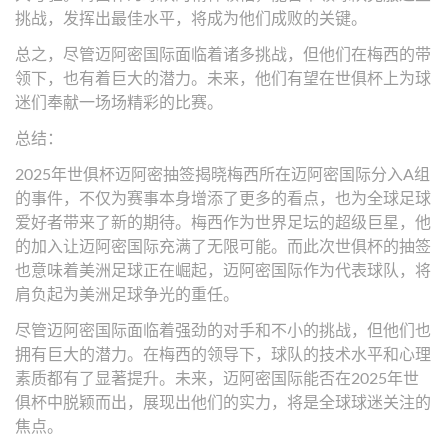
挑战，发挥出最佳水平，将成为他们成败的关键。
总之，尽管迈阿密国际面临着诸多挑战，但他们在梅西的带
领下，也有着巨大的潜力。未来，他们有望在世俱杯上为球
迷们奉献一场场精彩的比赛。
总结：
2025年世俱杯迈阿密抽签揭晓梅西所在迈阿密国际分入A组
的事件，不仅为赛事本身增添了更多的看点，也为全球足球
爱好者带来了新的期待。梅西作为世界足坛的超级巨星，他
的加入让迈阿密国际充满了无限可能。而此次世俱杯的抽签
也意味着美洲足球正在崛起，迈阿密国际作为代表球队，将
肩负起为美洲足球争光的重任。
尽管迈阿密国际面临着强劲的对手和不小的挑战，但他们也
拥有巨大的潜力。在梅西的领导下，球队的技术水平和心理
素质都有了显著提升。未来，迈阿密国际能否在2025年世
俱杯中脱颖而出，展现出他们的实力，将是全球球迷关注的
焦点。