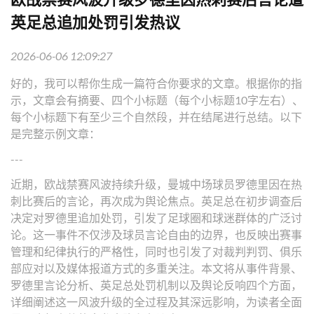
英足总追加处罚引发热议
2026-06-06 12:09:27
好的，我可以帮你生成一篇符合你要求的文章。根据你的指
示，文章会有摘要、四个小标题（每个小标题10字左右）、
每个小标题下有至少三个自然段，并在结尾进行总结。以下
是完整示例文章：
---
近期，欧战禁赛风波持续升级，曼城中场球员罗德里因在热
刺比赛后的言论，再次成为舆论焦点。英足总在初步调查后
决定对罗德里追加处罚，引发了足球圈和球迷群体的广泛讨
论。这一事件不仅涉及球员言论自由的边界，也反映出赛事
管理和纪律执行的严格性，同时也引发了对裁判判罚、俱乐
部应对以及媒体报道方式的多重关注。本文将从事件背景、
罗德里言论分析、英足总处罚机制以及舆论反响四个方面，
详细阐述这一风波升级的全过程及其深远影响，为读者全面