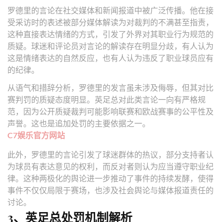
罗德里的言论在社交媒体和新闻报道中被广泛传播。他在接
受采访时的表述被部分媒体解读为对裁判的不满甚至指责，
这种直接表达情绪的方式，引发了外界对其职业行为规范的
质疑。球迷和评论员对言论的解读存在明显分歧，有人认为
这是情绪表达的自然反应，也有人认为违反了职业球员应有
的纪律。
从语气和措辞分析，罗德里的发言虽未涉及侮辱，但其对比
赛判罚的质疑态度明显。英足总对此类言论一向有严格规
范，因为公开质疑裁判可能影响联赛和欧战赛事的公平性及
声誉。这也是追加处罚的主要依据之一。
C7娱乐官方网站
此外，罗德里的言论引发了球迷群体的热议，部分支持者认
为球员有表达意见的权利，而反对者则认为应当遵守职业纪
律。这种两极化的舆论进一步推动了事件的持续发酵，使得
事件不仅仅局限于赛场，也涉及社会舆论与媒体报道责任的
讨论。
3、英足总处罚机制解析