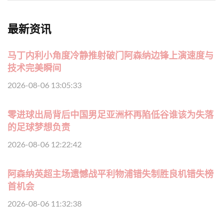
最新资讯
马丁内利小角度冷静推射破门阿森纳边锋上演速度与
技术完美瞬间
2026-08-06 13:05:33
零进球出局背后中国男足亚洲杯再陷低谷谁该为失落
的足球梦想负责
2026-08-06 12:22:42
阿森纳英超主场遗憾战平利物浦错失制胜良机错失榜
首机会
2026-08-06 11:32:38