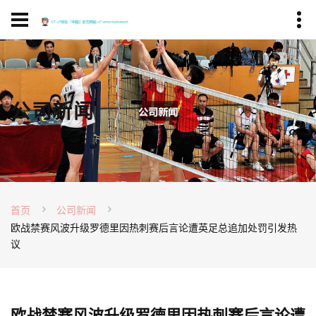
公司新闻
首页
公司新闻
欧战禁赛风波升级罗德里因热刺赛后言论遭英足总追加处罚引发热
议
欧战禁赛风波升级罗德里因热刺赛后言论遭