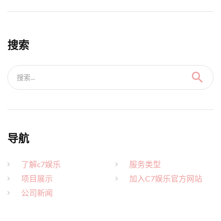
搜索
搜索...
导航
了解c7娱乐
服务类型
项目展示
加入C7娱乐官方网站
公司新闻